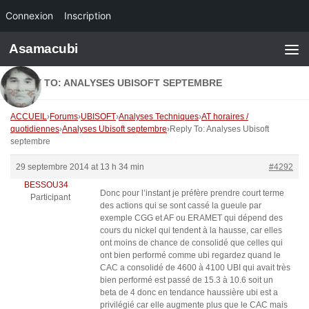
Connexion
Inscription
Skip to content
Asamacubi
REPLY TO: ANALYSES UBISOFT SEPTEMBRE
ACCUEIL
›
Forums
›
UBISOFT
›
Analyses Techniques
›
AT horaires /
quotidiennes
›
Analyses Ubisoft septembre
›
Reply To: Analyses Ubisoft
septembre
29 septembre 2014 at 13 h 34 min
#4292
BESSOU34
Donc pour l’instant je préfère prendre court terme
Participant
des actions qui se sont cassé la gueule par
exemple CGG et AF ou ERAMET qui dépend des
cours du nickel qui tendent à la hausse, car elles
ont moins de chance de consolidé que celles qui
ont bien performé comme ubi regardez quand le
CAC a consolidé de 4600 à 4100 UBI qui avait très
bien performé est passé de 15.3 à 10.6 soit un
beta de 4 donc en tendance haussière ubi est a
privilégié car elle augmente plus que le CAC mais