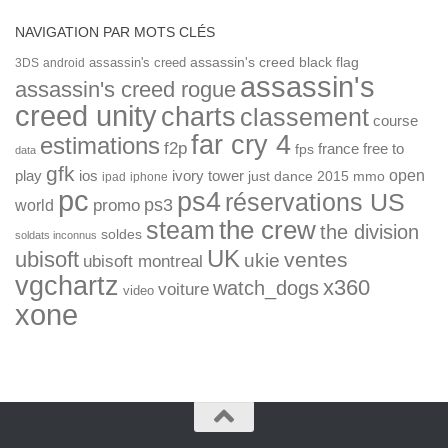
NAVIGATION PAR MOTS CLÉS
assassin's creed
assassin's creed black flag
3DS
android
assassin's
assassin's creed rogue
creed unity
charts
classement
course
far cry 4
estimations
f2p
france
free to
fps
data
gfk
open
ios
play
ivory tower
just dance 2015
mmo
ipad
iphone
pc
ps4
réservations US
ps3
world
promo
the crew
steam
the division
soldes
soldats inconnus
UK
ubisoft
ventes
ukie
ubisoft montreal
vgchartz
x360
watch_dogs
voiture
video
xone