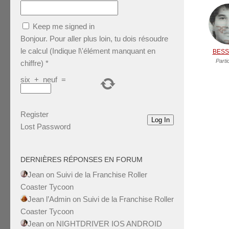
Keep me signed in
Bonjour. Pour aller plus loin, tu dois résoudre
le calcul (Indique l\'élément manquant en
BESS
Parti
chiffre)
*
six
+
neuf
=
Register
Log In
Lost Password
DERNIÈRES RÉPONSES EN FORUM
Jean
on
Suivi de la Franchise Roller
Coaster Tycoon
Jean l’Admin
on
Suivi de la Franchise Roller
Coaster Tycoon
Jean
on
NIGHTDRIVER IOS ANDROID