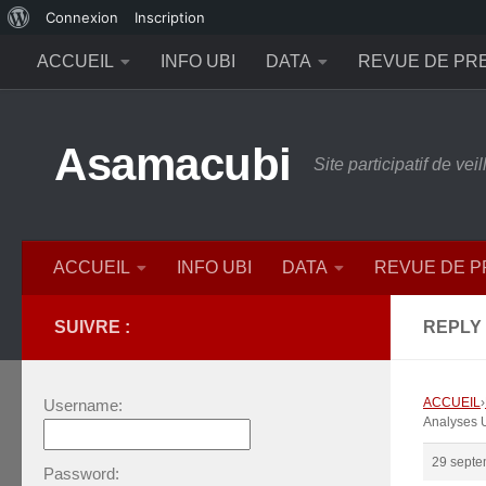
À
Connexion
Inscription
Skip to content
propos
ACCUEIL
INFO UBI
DATA
REVUE DE PR
de
WordPress
Asamacubi
Site participatif de ve
ACCUEIL
INFO UBI
DATA
REVUE DE 
SUIVRE :
REPLY
ACCUEIL
›
Username:
Analyses 
29 septe
Password: