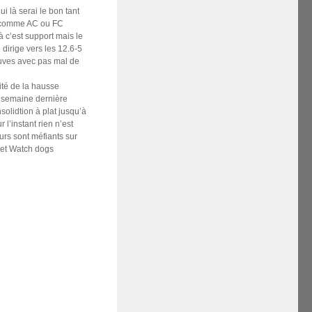
 là serai le bon tant
eo comme AC ou FC
à c’est support mais le
 dirige vers les 12.6-5
euves avec pas mal de
ité de la hausse
la semaine dernière
olidtion à plat jusqu’à
 l’instant rien n’est
eurs sont méfiants sur
y et Watch dogs