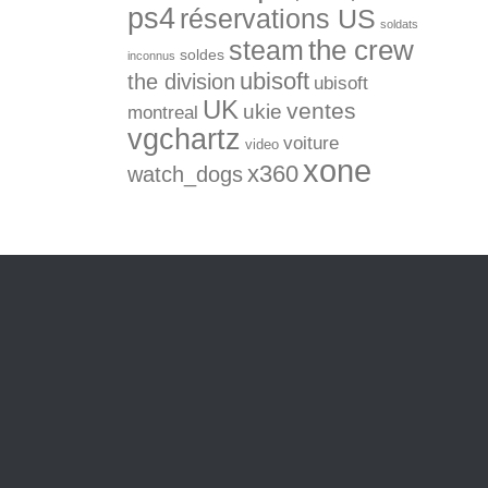
ps4
réservations US
soldats
the crew
steam
soldes
inconnus
ubisoft
the division
ubisoft
UK
ventes
ukie
montreal
vgchartz
voiture
video
xone
x360
watch_dogs