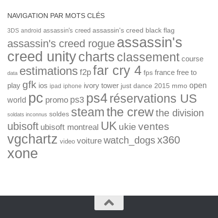
NAVIGATION PAR MOTS CLÉS
assassin's creed
assassin's creed black flag
3DS
android
assassin's
assassin's creed rogue
creed unity
charts
classement
course
far cry 4
estimations
f2p
france
free to
fps
data
gfk
open
ios
play
ivory tower
just dance 2015
mmo
ipad
iphone
pc
ps4
réservations US
ps3
world
promo
the crew
steam
the division
soldes
soldats inconnus
UK
ubisoft
ventes
ukie
ubisoft montreal
vgchartz
x360
watch_dogs
voiture
video
xone