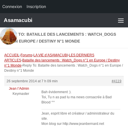
Connexion
Inscription
Skip to content
Asamacubi
REPLY TO: BATAILLE DES LANCEMENTS : WATCH_DOGS
N°1 EN EUROPE / DESTINY N°1 MONDE
ACCUEIL
›
Forums
›
LA VIE d’ASAMACUBI
›
LES DERNIERS
ARTICLES
›
Bataille des lancements : Watch_Dogs n°1 en Europe / Destiny
n°1 Monde
›
Reply To: Bataille des lancements : Watch_Dogs n°1 en Europe /
Destiny n°1 Monde
26 septembre 2014 at 7 h 09 min
#4119
Jean l’Admin
Bah évidemment :).
Keymaster
Toi, Tu n as pad lu ma news consacrée à Bad
Blood ^^
Jean, esprit libre et créateur / administrateur du
site.
Mon blog sur http://www.jeanbernard.net