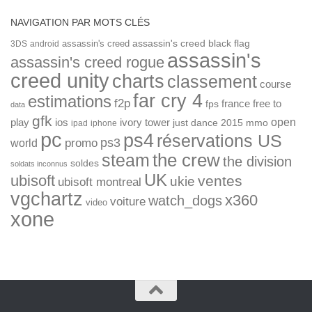
NAVIGATION PAR MOTS CLÉS
assassin's creed
assassin's creed black flag
3DS
android
assassin's
assassin's creed rogue
creed unity
charts
classement
course
far cry 4
estimations
f2p
france
free to
fps
data
gfk
open
ios
play
ivory tower
just dance 2015
mmo
ipad
iphone
pc
ps4
réservations US
ps3
world
promo
the crew
steam
the division
soldes
soldats inconnus
UK
ubisoft
ventes
ukie
ubisoft montreal
vgchartz
x360
watch_dogs
voiture
video
xone