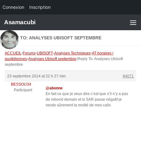
Connexion
Inscription
Skip to content
Asamacubi
REPLY TO: ANALYSES UBISOFT SEPTEMBRE
ACCUEIL
›
Forums
›
UBISOFT
›
Analyses Techniques
›
AT horaires /
quotidiennes
›
Analyses Ubisoft septembre
›
Reply To: Analyses Ubisoft
septembre
23 septembre 2014 at 22 h 27 min
#4071
BESSOU34
@abonne
Participant
En fait ce que je veux dire c’est que s’il n’y a pas
de rebond demain et si SAR passe négatif je
vends sûrement la moitié de mes calls