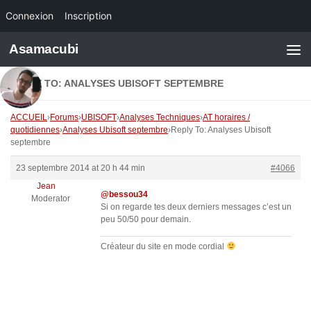
Connexion
Inscription
Skip to content
Asamacubi
REPLY TO: ANALYSES UBISOFT SEPTEMBRE
ACCUEIL
›
Forums
›
UBISOFT
›
Analyses Techniques
›
AT horaires /
quotidiennes
›
Analyses Ubisoft septembre
›
Reply To: Analyses Ubisoft
septembre
23 septembre 2014 at 20 h 44 min
#4066
Jean
@bessou34
Moderator
Si on regarde tes deux derniers messages c’est un
peu 50/50 pour demain.
Créateur du site en mode cordial