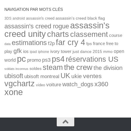
NAVIGATION PAR MOTS CLÉS
assassin's creed
assassin's creed black flag
3DS
android
assassin's
assassin's creed rogue
creed unity
charts
classement
course
far cry 4
estimations
f2p
france
free to
fps
data
gfk
open
ios
play
ivory tower
just dance 2015
mmo
ipad
iphone
pc
ps4
réservations US
ps3
world
promo
the crew
steam
the division
soldes
soldats inconnus
UK
ubisoft
ventes
ukie
ubisoft montreal
vgchartz
x360
watch_dogs
voiture
video
xone