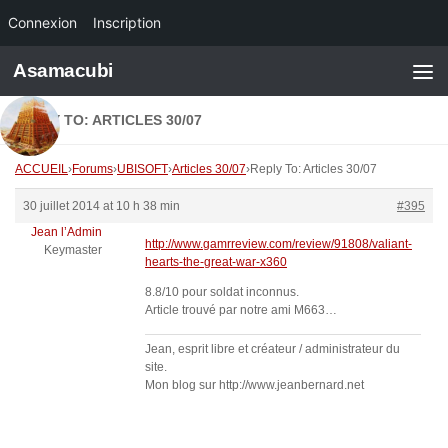
Connexion
Inscription
Skip to content
Asamacubi
REPLY TO: ARTICLES 30/07
ACCUEIL
›
Forums
›
UBISOFT
›
Articles 30/07
›
Reply To: Articles 30/07
30 juillet 2014 at 10 h 38 min
#395
Jean l’Admin
http://www.gamrreview.com/review/91808/valiant-
Keymaster
hearts-the-great-war-x360
8.8/10 pour soldat inconnus.
Article trouvé par notre ami M663…
Jean, esprit libre et créateur / administrateur du
site.
Mon blog sur http://www.jeanbernard.net