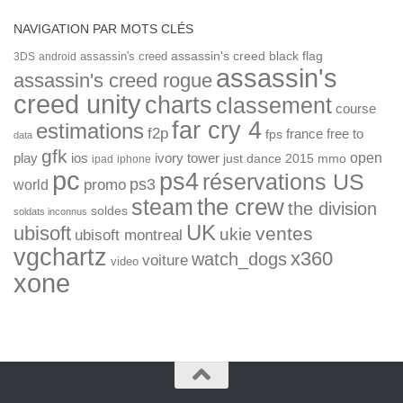
NAVIGATION PAR MOTS CLÉS
assassin's creed
assassin's creed black flag
3DS
android
assassin's
assassin's creed rogue
creed unity
charts
classement
course
far cry 4
estimations
f2p
france
free to
fps
data
gfk
open
ios
play
ivory tower
just dance 2015
mmo
ipad
iphone
pc
ps4
réservations US
ps3
world
promo
the crew
steam
the division
soldes
soldats inconnus
UK
ubisoft
ventes
ukie
ubisoft montreal
vgchartz
x360
watch_dogs
voiture
video
xone