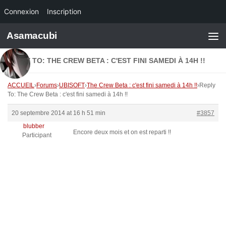
Connexion
Inscription
Skip to content
Asamacubi
REPLY TO: THE CREW BETA : C'EST FINI SAMEDI À 14H !!
ACCUEIL
›
Forums
›
UBISOFT
›
The Crew Beta : c'est fini samedi à 14h !!
›
Reply
To: The Crew Beta : c'est fini samedi à 14h !!
20 septembre 2014 at 16 h 51 min
#3857
blubber
Encore deux mois et on est reparti !!
Participant