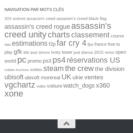
NAVIGATION PAR MOTS CLÉS
assassin's creed
assassin's creed black flag
3DS
android
assassin's
assassin's creed rogue
creed unity
charts
classement
course
far cry 4
estimations
f2p
france
free to
fps
data
gfk
open
ios
play
ivory tower
just dance 2015
mmo
ipad
iphone
pc
ps4
réservations US
ps3
world
promo
the crew
steam
the division
soldes
soldats inconnus
UK
ubisoft
ventes
ukie
ubisoft montreal
vgchartz
x360
watch_dogs
voiture
video
xone