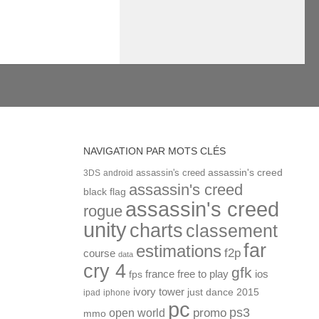
NAVIGATION PAR MOTS CLÉS
assassin's creed
assassin's creed
3DS
android
assassin's creed
black flag
assassin's creed
rogue
unity
charts
classement
far
estimations
f2p
course
data
cry 4
gfk
ios
france
free to play
fps
ivory tower
just dance 2015
ipad
iphone
pc
ps3
open world
promo
mmo