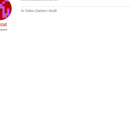
In Video Games I trust!
mall
cipant