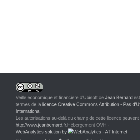
Veille économique et financière d'Ubisoft
de
Jean Bernard
est
termes de la
licence Creative Commons Attribution - Pas d’Ut
International
.
Les autorisations au-delà du champ de cette licence peuvent
http://www.jeanbernard.fr
.Hébergement OVH -
WebAnalytics solution by