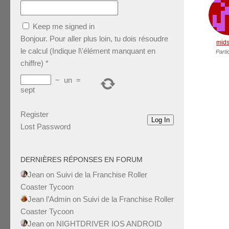
Keep me signed in
Bonjour. Pour aller plus loin, tu dois résoudre
mids
le calcul (Indique l\'élément manquant en
Parti
chiffre)
*
−
un
=
sept
Register
Log In
Lost Password
DERNIÈRES RÉPONSES EN FORUM
Jean
on
Suivi de la Franchise Roller
Coaster Tycoon
Jean l’Admin
on
Suivi de la Franchise Roller
Coaster Tycoon
Jean
on
NIGHTDRIVER IOS ANDROID