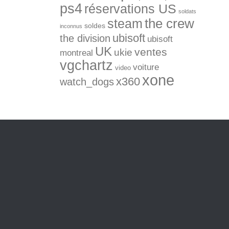
ps4
réservations US
soldats
the crew
steam
soldes
inconnus
ubisoft
the division
ubisoft
UK
ventes
ukie
montreal
vgchartz
voiture
video
xone
x360
watch_dogs