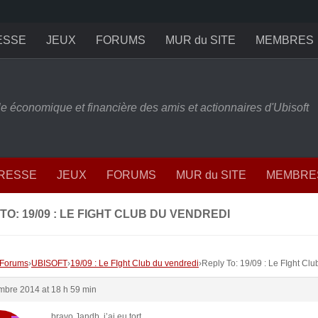
ESSE
JEUX
FORUMS
MUR du SITE
MEMBRES
ille économique et financière des amis et actionnaires d'Ubisoft
PRESSE
JEUX
FORUMS
MUR du SITE
MEMBRE
TO: 19/09 : LE FIGHT CLUB DU VENDREDI
Forums
›
UBISOFT
›
19/09 : Le FIght Club du vendredi
›
Reply To: 19/09 : Le FIght Clu
mbre 2014 at 18 h 59 min
bravo Jandb, j’ai eu tort