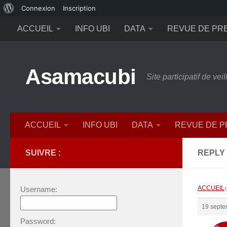
À
Connexion
Inscription
Skip to content
propos
ACCUEIL
INFO UBI
DATA
REVUE DE PR
de
WordPress
Asamacubi
Site participatif de ve
ACCUEIL
INFO UBI
DATA
REVUE DE 
SUIVRE :
REPLY 
ACCUEIL
›
Username:
19 septe
Password: