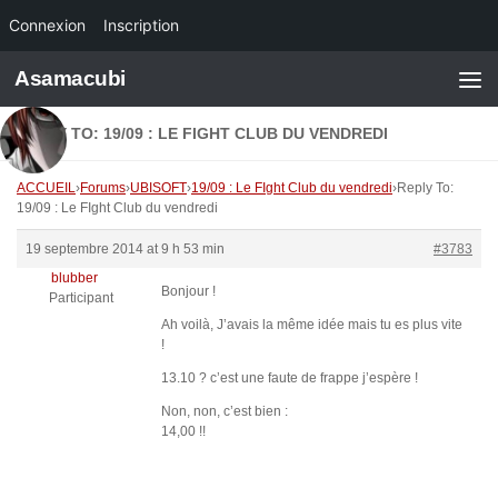
Connexion
Inscription
Skip to content
Asamacubi
REPLY TO: 19/09 : LE FIGHT CLUB DU VENDREDI
ACCUEIL
›
Forums
›
UBISOFT
›
19/09 : Le FIght Club du vendredi
›
Reply To:
19/09 : Le FIght Club du vendredi
19 septembre 2014 at 9 h 53 min
#3783
blubber
Bonjour !
Participant
Ah voilà, J’avais la même idée mais tu es plus vite
!
13.10 ? c’est une faute de frappe j’espère !
Non, non, c’est bien :
14,00 !!