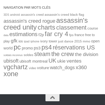
NAVIGATION PAR MOTS CLÉS
assassin's creed
assassin's creed black flag
3DS
android
assassin's
assassin's creed rogue
creed unity
charts
classement
course
far cry 4
estimations
f2p
france
free to
fps
data
gfk
open
ios
play
ivory tower
just dance 2015
mmo
ipad
iphone
pc
ps4
réservations US
ps3
world
promo
the crew
steam
the division
soldes
soldats inconnus
UK
ubisoft
ventes
ukie
ubisoft montreal
vgchartz
x360
watch_dogs
voiture
video
xone