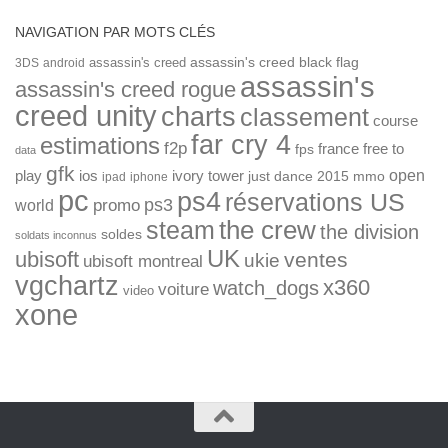
NAVIGATION PAR MOTS CLÉS
assassin's creed
assassin's creed black flag
3DS
android
assassin's
assassin's creed rogue
creed unity
charts
classement
course
far cry 4
estimations
f2p
france
free to
fps
data
gfk
open
ios
play
ivory tower
just dance 2015
mmo
ipad
iphone
pc
ps4
réservations US
ps3
world
promo
the crew
steam
the division
soldes
soldats inconnus
UK
ubisoft
ventes
ukie
ubisoft montreal
vgchartz
x360
watch_dogs
voiture
video
xone