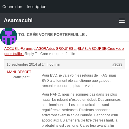
Connexion
Inscription
Skip to content
Asamacubi
REPLY TO: CRÉE VOTRE PORTEFEUILLE .
ACCUEIL
›
Forums
›
L’AGORA des GROUPES ::.
›
BLABLA BOURSE
›
Crée votre
portefeuille .
›
Reply To: Crée votre portefeuille .
16 septembre 2014 at 14 h 06 min
#3623
MANUBESOFT
Pour BVD, je vais voir les retours de l »AG, mais
Participant
BVD a tellement été sanctionné que ça peut
remonter beaucoup plus … A voir …
Pour NANO, nous ne sommes pas dans les plus
hauts. Le rebond n’est qu’un début. Des annonces
sont imminentes. Les communications sont
régulières et sérieuses. Plusieurs annonces
arriveront avant la fin de l’année. L’annonce d’un
accord aux US amènerait le titre très très haut, la
probabilité est très forte. Ca se fera avant la fin