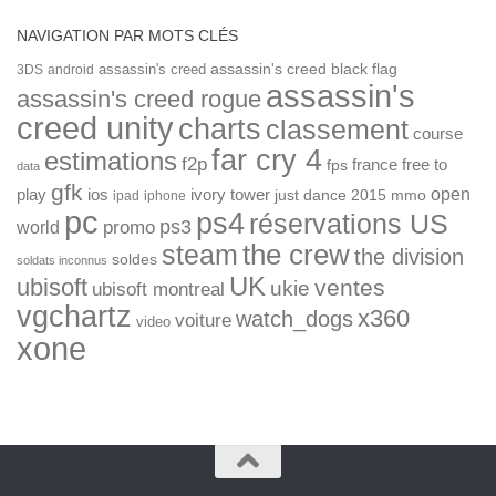
NAVIGATION PAR MOTS CLÉS
assassin's creed
assassin's creed black flag
3DS
android
assassin's
assassin's creed rogue
creed unity
charts
classement
course
far cry 4
estimations
f2p
france
free to
fps
data
gfk
open
ios
play
ivory tower
just dance 2015
mmo
ipad
iphone
pc
ps4
réservations US
ps3
world
promo
the crew
steam
the division
soldes
soldats inconnus
UK
ubisoft
ventes
ukie
ubisoft montreal
vgchartz
x360
watch_dogs
voiture
video
xone