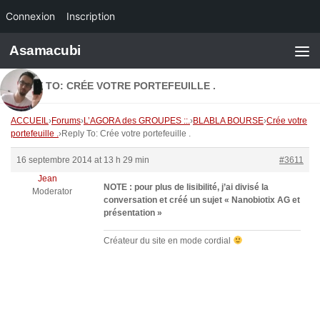
Connexion
Inscription
Skip to content
Asamacubi
REPLY TO: CRÉE VOTRE PORTEFEUILLE .
ACCUEIL
›
Forums
›
L’AGORA des GROUPES ::.
›
BLABLA BOURSE
›
Crée votre
portefeuille .
›
Reply To: Crée votre portefeuille .
16 septembre 2014 at 13 h 29 min
#3611
Jean
NOTE : pour plus de lisibilité, j’ai divisé la
Moderator
conversation et créé un sujet « Nanobiotix AG et
présentation »
Créateur du site en mode cordial