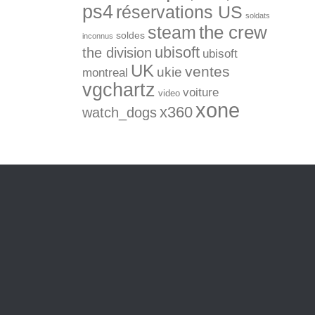
ps4
réservations US
soldats
the crew
steam
soldes
inconnus
ubisoft
the division
ubisoft
UK
ventes
ukie
montreal
vgchartz
voiture
video
xone
x360
watch_dogs