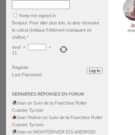
Keep me signed in
Bonjour. Pour aller plus loin, tu dois résoudre
Je
le calcul (Indique l\'élément manquant en
Mode
chiffre)
*
neuf
+
=
11
Register
Log In
Lost Password
DERNIÈRES RÉPONSES EN FORUM
Jean
on
Suivi de la Franchise Roller
Coaster Tycoon
Jean l’Admin
on
Suivi de la Franchise Roller
Coaster Tycoon
Jean
on
NIGHTDRIVER IOS ANDROID