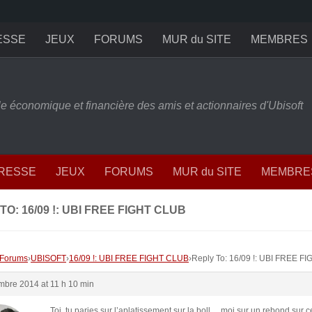
ESSE
JEUX
FORUMS
MUR du SITE
MEMBRES
ille économique et financière des amis et actionnaires d'Ubisoft
PRESSE
JEUX
FORUMS
MUR du SITE
MEMBRE
TO: 16/09 !: UBI FREE FIGHT CLUB
Forums
›
UBISOFT
›
16/09 !: UBI FREE FIGHT CLUB
›
Reply To: 16/09 !: UBI FREE F
mbre 2014 at 11 h 10 min
Toi, tu paries sur l’aplatissement sur la boll… moi sur un rebond sur ce