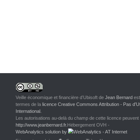
Veille économique et financière d'Ubisoft
de
Jean Bernard
est
termes de la
licence Creative Commons Attribution - Pas d’Ut
International
.
Les autorisations au-delà du champ de cette licence peuvent
http://www.jeanbernard.fr
.Hébergement OVH -
WebAnalytics solution by