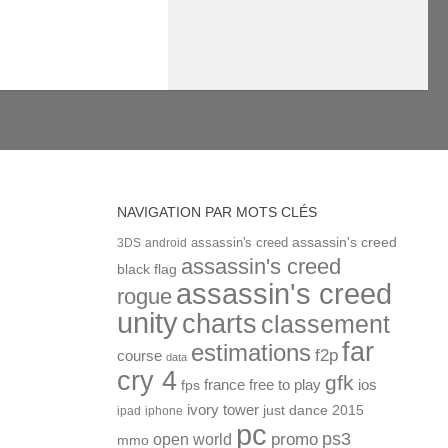
NAVIGATION PAR MOTS CLÉS
assassin's creed
assassin's creed
3DS
android
assassin's creed
black flag
assassin's creed
rogue
unity
charts
classement
far
estimations
f2p
course
data
cry 4
gfk
ios
france
free to play
fps
ivory tower
just dance 2015
ipad
iphone
pc
ps3
open world
promo
mmo