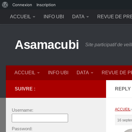
À
Connexion
Inscription
Skip to content
propos
ACCUEIL
INFO UBI
DATA
REVUE DE PR
de
WordPress
Asamacubi
Site participatif de ve
ACCUEIL
INFO UBI
DATA
REVUE DE 
SUIVRE :
REPLY 
ACCUEIL
›
Username:
16 septe
Password: