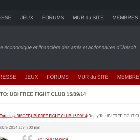
ESSE
JEUX
FORUMS
MUR du SITE
MEMBRES
ille économique et financière des amis et actionnaires d'Ubisoft
PRESSE
JEUX
FORUMS
MUR du SITE
MEMBRE
TO: UBI FREE FIGHT CLUB 15/09/14
Forums
›
UBISOFT
›
UBI FREE FIGHT CLUB 15/09/14
›
Reply To: UBI FREE FIGHT C
mbre 2014 at 9 h 03 min
BESSOU34 wrote: