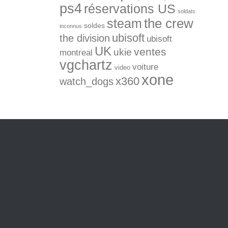
ps4
réservations US
soldats
the crew
steam
soldes
inconnus
ubisoft
the division
ubisoft
UK
ventes
ukie
montreal
vgchartz
voiture
video
xone
x360
watch_dogs