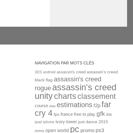
NAVIGATION PAR MOTS CLÉS
assassin's creed
assassin's creed
3DS
android
assassin's creed
black flag
assassin's creed
rogue
unity
charts
classement
far
estimations
f2p
course
data
cry 4
gfk
ios
france
free to play
fps
ivory tower
just dance 2015
ipad
iphone
pc
ps3
open world
promo
mmo