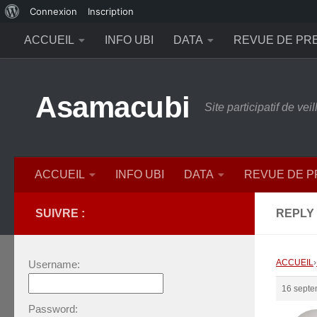
À
Connexion
Inscription
Skip to content
propos
ACCUEIL
INFO UBI
DATA
REVUE DE PR
de
WordPress
Asamacubi
Site participatif de ve
ACCUEIL
INFO UBI
DATA
REVUE DE 
SUIVRE :
REPLY 
ACCUEIL
›
Username:
16 septe
Password: