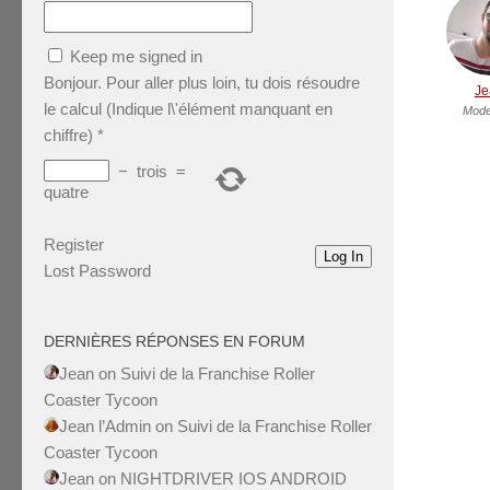
Keep me signed in
Bonjour. Pour aller plus loin, tu dois résoudre
Je
le calcul (Indique l\'élément manquant en
Mode
chiffre)
*
−
trois
=
quatre
Register
Log In
Lost Password
DERNIÈRES RÉPONSES EN FORUM
Jean
on
Suivi de la Franchise Roller
Coaster Tycoon
Jean l’Admin
on
Suivi de la Franchise Roller
Coaster Tycoon
Jean
on
NIGHTDRIVER IOS ANDROID