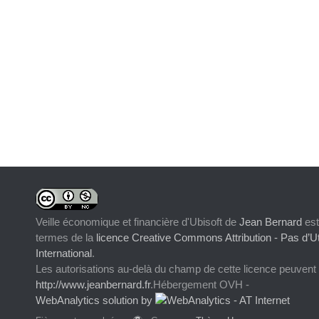
Veille économique et financière d'Ubisoft
de
Jean Bernard
est
termes de la
licence Creative Commons Attribution - Pas d’Ut
International
.
Les autorisations au-delà du champ de cette licence peuvent
http://www.jeanbernard.fr
.Hébergement OVH -
WebAnalytics solution by