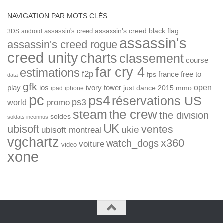
NAVIGATION PAR MOTS CLÉS
assassin's creed
assassin's creed black flag
3DS
android
assassin's
assassin's creed rogue
creed unity
charts
classement
course
far cry 4
estimations
f2p
france
free to
fps
data
gfk
open
ios
play
ivory tower
just dance 2015
mmo
ipad
iphone
pc
ps4
réservations US
ps3
world
promo
the crew
steam
the division
soldes
soldats inconnus
UK
ubisoft
ventes
ukie
ubisoft montreal
vgchartz
x360
watch_dogs
voiture
video
xone