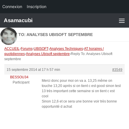
Connexion
Inscription
Skip to content
Asamacubi
REPLY TO: ANALYSES UBISOFT SEPTEMBRE
ACCUEIL
›
Forums
›
UBISOFT
›
Analyses Techniques
›
AT horaires /
quotidiennes
›
Analyses Ubisoft septembre
›
Reply To: Analyses Ubisoft
septembre
15 septembre 2014 at 17 h 57 min
#3549
BESSOU34
Merci donc pour moi on va a. 13,25 même on
Participant
touche 13,20 après si on tient c est good sinon test
13 très important cette semaine si on tient c est
cool
Sinon 12,6 et ce sera une bonne voir très bonne
opportunité d achat