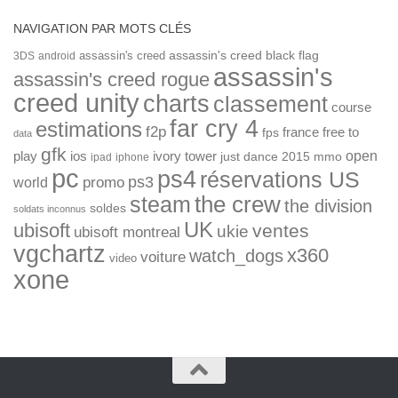
NAVIGATION PAR MOTS CLÉS
assassin's creed
assassin's creed black flag
3DS
android
assassin's
assassin's creed rogue
creed unity
charts
classement
course
far cry 4
estimations
f2p
france
free to
fps
data
gfk
open
ios
play
ivory tower
just dance 2015
mmo
ipad
iphone
pc
ps4
réservations US
ps3
world
promo
the crew
steam
the division
soldes
soldats inconnus
UK
ubisoft
ventes
ukie
ubisoft montreal
vgchartz
x360
watch_dogs
voiture
video
xone