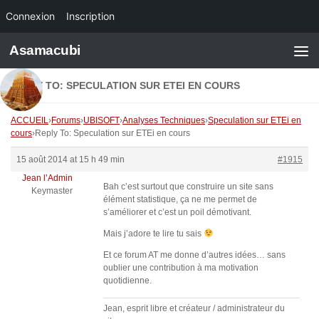
Connexion
Inscription
Skip to content
Asamacubi
REPLY TO: SPECULATION SUR ETEI EN COURS
ACCUEIL
›
Forums
›
UBISOFT
›
Analyses Techniques
›
Speculation sur ETEi en
cours
›
Reply To: Speculation sur ETEi en cours
15 août 2014 at 15 h 49 min
#1915
Jean l’Admin
Bah c’est surtout que construire un site sans
Keymaster
élément statistique, ça ne me permet de
s’améliorer et c’est un poil démotivant.
Mais j’adore te lire tu sais
Et ce forum AT me donne d’autres idées… sans
oublier une contribution à ma motivation
quotidienne.
Jean, esprit libre et créateur / administrateur du