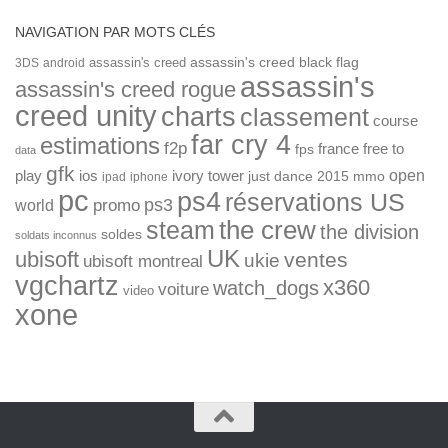
NAVIGATION PAR MOTS CLÉS
assassin's creed
assassin's creed black flag
3DS
android
assassin's
assassin's creed rogue
creed unity
charts
classement
course
far cry 4
estimations
f2p
france
free to
fps
data
gfk
open
ios
play
ivory tower
just dance 2015
mmo
ipad
iphone
pc
ps4
réservations US
ps3
world
promo
the crew
steam
the division
soldes
soldats inconnus
UK
ubisoft
ventes
ukie
ubisoft montreal
vgchartz
x360
watch_dogs
voiture
video
xone