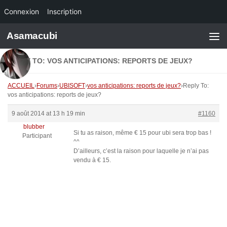
Connexion
Inscription
Skip to content
Asamacubi
REPLY TO: VOS ANTICIPATIONS: REPORTS DE JEUX?
ACCUEIL
›
Forums
›
UBISOFT
›
vos anticipations: reports de jeux?
›
Reply To:
vos anticipations: reports de jeux?
9 août 2014 at 13 h 19 min
#1160
blubber
Si tu as raison, même € 15 pour ubi sera trop bas !
Participant
^^
D’ailleurs, c’est la raison pour laquelle je n’ai pas
vendu à € 15.