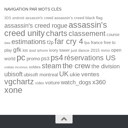
NAVIGATION PAR MOTS CLÉS
assassin's creed
assassin's creed black flag
3DS
android
assassin's
assassin's creed rogue
creed unity
charts
classement
course
far cry 4
estimations
f2p
france
free to
fps
data
gfk
open
ios
play
ivory tower
just dance 2015
mmo
ipad
iphone
pc
ps4
réservations US
ps3
world
promo
the crew
steam
the division
soldes
soldats inconnus
UK
ubisoft
ventes
ukie
ubisoft montreal
vgchartz
x360
watch_dogs
voiture
video
xone