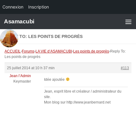
Connexion
Inscription
Skip to content
Asamacubi
REPLY TO: LES POINTS DE PROGRÈS
ACCUEIL
›
Forums
›
LA VIE d’ASAMACUBI
›
Les points de progrès
›
Reply To:
Les points de progrès
25 juillet 2014 at 10 h 37 min
#113
Jean l’Admin
Idée ajoutée
Keymaster
Jean, esprit libre et créateur / administrateur du
site.
Mon blog sur http://www.jeanbernard.net