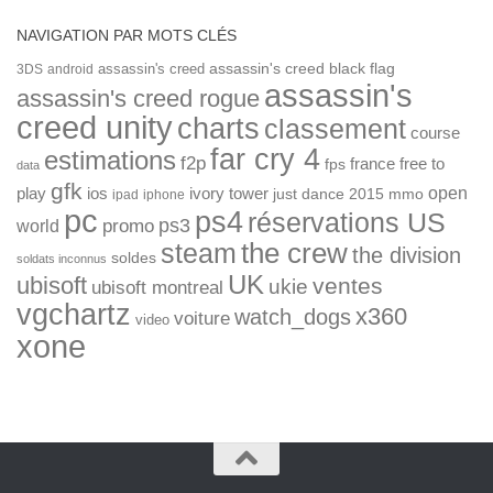
NAVIGATION PAR MOTS CLÉS
assassin's creed
assassin's creed black flag
3DS
android
assassin's
assassin's creed rogue
creed unity
charts
classement
course
far cry 4
estimations
f2p
france
free to
fps
data
gfk
open
ios
play
ivory tower
just dance 2015
mmo
ipad
iphone
pc
ps4
réservations US
ps3
world
promo
the crew
steam
the division
soldes
soldats inconnus
UK
ubisoft
ventes
ukie
ubisoft montreal
vgchartz
x360
watch_dogs
voiture
video
xone