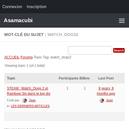
Connexion
Inscription
Skip to content
Asamacubi
MOT-CLÉ DU SUJET :
WATCH_DOGS2
ACCUEIL
›
Forums
›
Topic Tag: watch_dogs2
Viewing topic 1 (of 1 total)
Topic
Participants
Billets
Last Post
STEAM : Watch_Dogs 2 et
1
1
9 years, 8
Rainbow Six dans le top dix
months ago
Créé par :
Jean
Jean
in:
LES DERNIERS ARTICLES