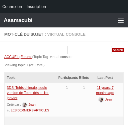
Connexion
Inscription
Skip to content
Asamacubi
MOT-CLÉ DU SUJET :
VIRTUAL CONSOLE
ACCUEIL
›
Forums
›
Topic Tag: virtual console
Viewing topic 1 (of 1 total)
Topic
Participants
Billets
Last Post
3DS. Tetris ultimate, seule
1
1
11 years, 7
version de Tetris dès le 1er
months ago
janvier
Jean
Créé par :
Jean
in:
LES DERNIERS ARTICLES