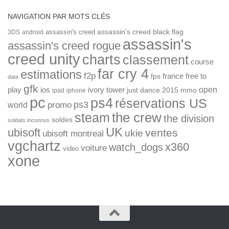
NAVIGATION PAR MOTS CLÉS
assassin's creed
assassin's creed black flag
3DS
android
assassin's
assassin's creed rogue
creed unity
charts
classement
course
far cry 4
estimations
f2p
france
free to
fps
data
gfk
open
ios
play
ivory tower
just dance 2015
mmo
ipad
iphone
pc
ps4
réservations US
ps3
world
promo
the crew
steam
the division
soldes
soldats inconnus
UK
ubisoft
ventes
ukie
ubisoft montreal
vgchartz
x360
watch_dogs
voiture
video
xone