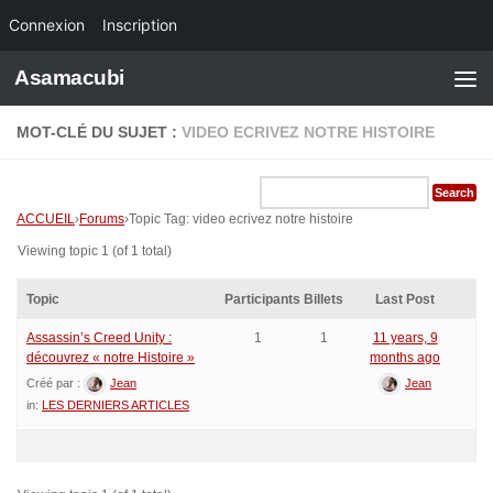
Connexion
Inscription
Skip to content
Asamacubi
MOT-CLÉ DU SUJET :
VIDEO ECRIVEZ NOTRE HISTOIRE
ACCUEIL
›
Forums
›
Topic Tag: video ecrivez notre histoire
Viewing topic 1 (of 1 total)
Topic
Participants
Billets
Last Post
Assassin’s Creed Unity :
1
1
11 years, 9
découvrez « notre Histoire »
months ago
Créé par :
Jean
Jean
in:
LES DERNIERS ARTICLES