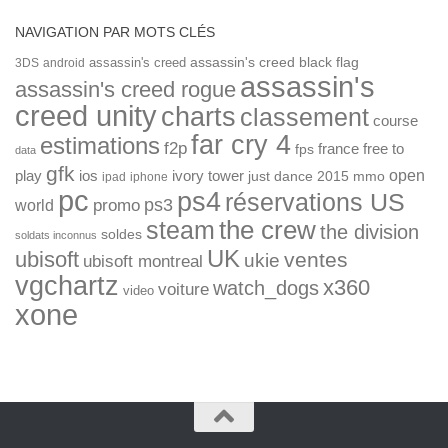
NAVIGATION PAR MOTS CLÉS
assassin's creed
assassin's creed black flag
3DS
android
assassin's
assassin's creed rogue
creed unity
charts
classement
course
far cry 4
estimations
f2p
france
free to
fps
data
gfk
open
ios
play
ivory tower
just dance 2015
mmo
ipad
iphone
pc
ps4
réservations US
ps3
world
promo
the crew
steam
the division
soldes
soldats inconnus
UK
ubisoft
ventes
ukie
ubisoft montreal
vgchartz
x360
watch_dogs
voiture
video
xone