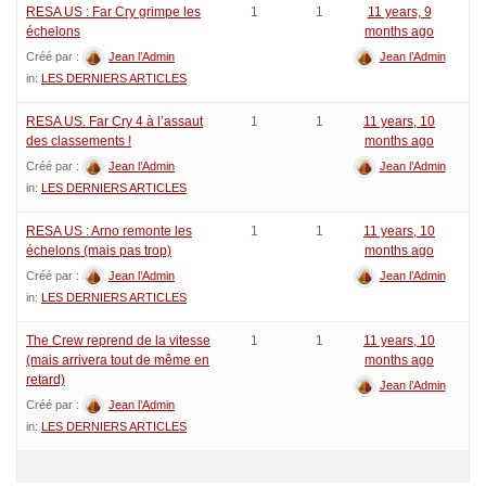
RESA US : Far Cry grimpe les
1
1
11 years, 9
échelons
months ago
Créé par :
Jean l’Admin
Jean l’Admin
in:
LES DERNIERS ARTICLES
RESA US. Far Cry 4 à l’assaut
1
1
11 years, 10
des classements !
months ago
Créé par :
Jean l’Admin
Jean l’Admin
in:
LES DERNIERS ARTICLES
RESA US : Arno remonte les
1
1
11 years, 10
échelons (mais pas trop)
months ago
Créé par :
Jean l’Admin
Jean l’Admin
in:
LES DERNIERS ARTICLES
The Crew reprend de la vitesse
1
1
11 years, 10
(mais arrivera tout de même en
months ago
retard)
Jean l’Admin
Créé par :
Jean l’Admin
in:
LES DERNIERS ARTICLES