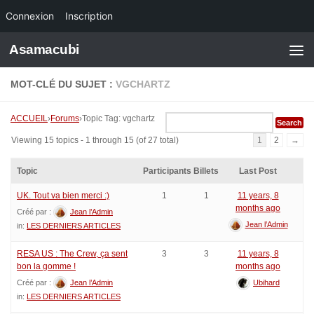
Connexion
Inscription
Skip to content
Asamacubi
MOT-CLÉ DU SUJET :
VGCHARTZ
ACCUEIL
›
Forums
›
Topic Tag: vgchartz
Viewing 15 topics - 1 through 15 (of 27 total)
1
2
→
Topic
Participants
Billets
Last Post
UK. Tout va bien merci :)
1
1
11 years, 8
months ago
Créé par :
Jean l’Admin
Jean l’Admin
in:
LES DERNIERS ARTICLES
RESA US : The Crew, ça sent
3
3
11 years, 8
bon la gomme !
months ago
Créé par :
Jean l’Admin
Ubihard
in:
LES DERNIERS ARTICLES