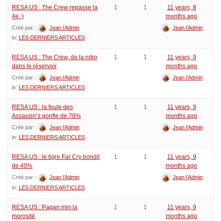
RESA US : The Crew repasse la
1
1
11 years, 8
4e :)
months ago
Créé par :
Jean l’Admin
Jean l’Admin
in:
LES DERNIERS ARTICLES
RESA US : The Crew, de la nitro
1
1
11 years, 9
dans le réservoir
months ago
Créé par :
Jean l’Admin
Jean l’Admin
in:
LES DERNIERS ARTICLES
RESA US : la foule des
1
1
11 years, 9
Assassin’s gonfle de 70%
months ago
Créé par :
Jean l’Admin
Jean l’Admin
in:
LES DERNIERS ARTICLES
RESA US : le tigre Far Cry bondit
1
1
11 years, 9
de 40%
months ago
Créé par :
Jean l’Admin
Jean l’Admin
in:
LES DERNIERS ARTICLES
RESA US : Pagan min la
1
1
11 years, 9
morosité
months ago