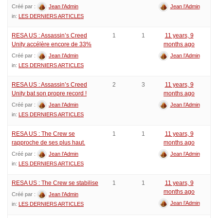
Créé par :
Jean l’Admin
Jean l’Admin
in:
LES DERNIERS ARTICLES
RESA US : Assassin’s Creed
1
1
11 years, 9
Unity accélère encore de 33%
months ago
Créé par :
Jean l’Admin
Jean l’Admin
in:
LES DERNIERS ARTICLES
RESA US : Assassin’s Creed
2
3
11 years, 9
Unity bat son propre record !
months ago
Créé par :
Jean l’Admin
Jean l’Admin
in:
LES DERNIERS ARTICLES
RESA US : The Crew se
1
1
11 years, 9
rapproche de ses plus haut.
months ago
Créé par :
Jean l’Admin
Jean l’Admin
in:
LES DERNIERS ARTICLES
RESA US : The Crew se stabilise
1
1
11 years, 9
months ago
Créé par :
Jean l’Admin
Jean l’Admin
in:
LES DERNIERS ARTICLES