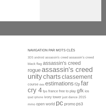
NAVIGATION PAR MOTS CLÉS
assassin's creed
assassin's creed
3DS
android
assassin's creed
black flag
assassin's creed
rogue
unity
charts
classement
far
estimations
f2p
course
data
cry 4
gfk
ios
france
free to play
fps
ivory tower
just dance 2015
ipad
iphone
pc
ps3
open world
promo
mmo