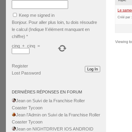
Topic
Le samedi
Keep me signed in
Créé par 
Bonjour. Pour aller plus loin, tu dois résoudre
le calcul (Indique l\'élément manquant en
chiffre)
*
Viewing top
cinq
+
cinq
=
Register
Log In
Lost Password
DERNIÈRES RÉPONSES EN FORUM
Jean
on
Suivi de la Franchise Roller
Coaster Tycoon
Jean l’Admin
on
Suivi de la Franchise Roller
Coaster Tycoon
Jean
on
NIGHTDRIVER IOS ANDROID