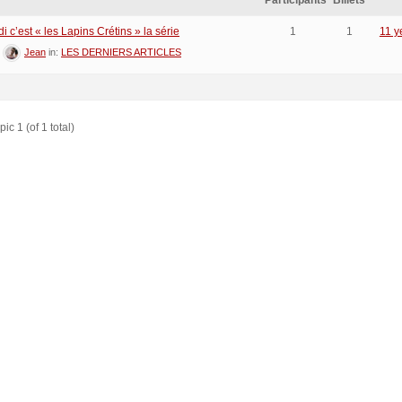
Participants
Billets
 c’est « les Lapins Crétins » la série
1
1
11 y
:
Jean
in:
LES DERNIERS ARTICLES
ic 1 (of 1 total)