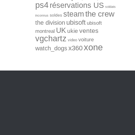
ps4
réservations US
soldats
the crew
steam
soldes
inconnus
ubisoft
the division
ubisoft
UK
ventes
ukie
montreal
vgchartz
voiture
video
xone
x360
watch_dogs