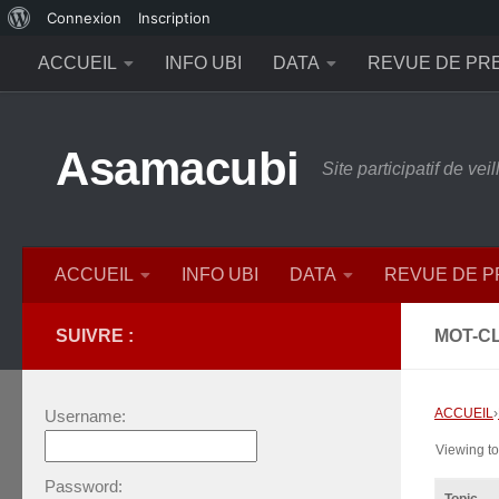
À
Connexion
Inscription
Skip to content
propos
ACCUEIL
INFO UBI
DATA
REVUE DE PR
de
WordPress
Asamacubi
Site participatif de ve
ACCUEIL
INFO UBI
DATA
REVUE DE 
SUIVRE :
MOT-CL
ACCUEIL
›
Username:
Viewing top
Password: