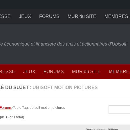
ESSE
JEUX
FORUMS
MUR du SITE
MEMBRES
ille économique et financière des amis et actionnaires d'Ubisoft
PRESSE
JEUX
FORUMS
MUR du SITE
MEMBRE
É DU SUJET :
UBISOFT MOTION PICTURES
Forums
›
Topic Tag: ubisoft motion pictures
ic 1 (of 1 total)