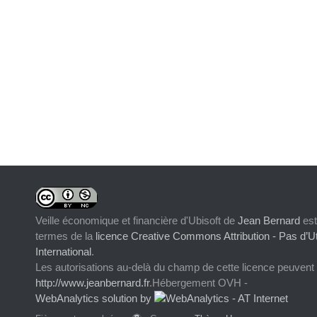
Veille économique et financière d'Ubisoft
de
Jean Bernard
est
termes de la
licence Creative Commons Attribution - Pas d’Ut
International
.
Les autorisations au-delà du champ de cette licence peuvent
http://www.jeanbernard.fr
.Hébergement OVH -
WebAnalytics solution by