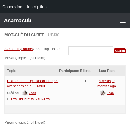
Connexion
Inscription
Skip to content
Asamacubi
MOT-CLÉ DU SUJET :
UBI30
ACCUEIL
›
Forums
›
Topic Tag: ubi30
Viewing topic 1 (of 1 total)
Topic
Participants
Billets
Last Post
UBI 30 – Far Cry : Blood Dragon,
1
1
9 years, 9
avant dernier jeu Gratuit
months ago
Créé par :
Jean
Jean
in:
LES DERNIERS ARTICLES
Viewing topic 1 (of 1 total)