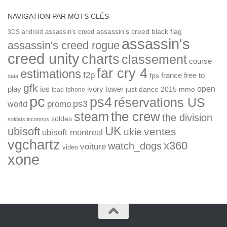
NAVIGATION PAR MOTS CLÉS
assassin's creed
assassin's creed black flag
3DS
android
assassin's
assassin's creed rogue
creed unity
charts
classement
course
far cry 4
estimations
f2p
france
free to
fps
data
gfk
open
ios
play
ivory tower
just dance 2015
mmo
ipad
iphone
pc
ps4
réservations US
ps3
world
promo
the crew
steam
the division
soldes
soldats inconnus
UK
ubisoft
ventes
ukie
ubisoft montreal
vgchartz
x360
watch_dogs
voiture
video
xone