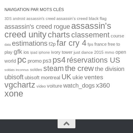
NAVIGATION PAR MOTS CLÉS
assassin's creed
assassin's creed black flag
3DS
android
assassin's
assassin's creed rogue
creed unity
charts
classement
course
far cry 4
estimations
f2p
france
free to
fps
data
gfk
open
ios
play
ivory tower
just dance 2015
mmo
ipad
iphone
pc
ps4
réservations US
ps3
world
promo
the crew
steam
the division
soldes
soldats inconnus
UK
ubisoft
ventes
ukie
ubisoft montreal
vgchartz
x360
watch_dogs
voiture
video
xone