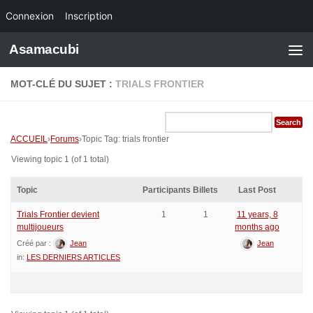
Connexion
Inscription
Skip to content
Asamacubi
MOT-CLÉ DU SUJET :
TRIALS FRONTIER
ACCUEIL
›
Forums
›
Topic Tag: trials frontier
Viewing topic 1 (of 1 total)
Topic
Participants
Billets
Last Post
Trials Frontier devient
1
1
11 years, 8
multijoueurs
months ago
Créé par :
Jean
Jean
in:
LES DERNIERS ARTICLES