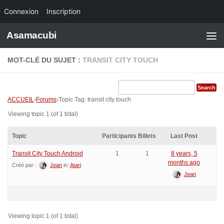
Connexion
Inscription
Skip to content
Asamacubi
MOT-CLÉ DU SUJET :
TRANSIT CITY TOUCH
ACCUEIL
›
Forums
›
Topic Tag: transit city touch
Viewing topic 1 (of 1 total)
Topic
Participants
Billets
Last Post
Transit City Touch Android
1
1
8 years, 5
months ago
Créé par :
Jean
in:
Atari
Jean
Viewing topic 1 (of 1 total)