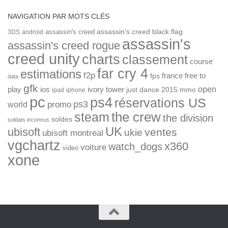
NAVIGATION PAR MOTS CLÉS
assassin's creed
assassin's creed black flag
3DS
android
assassin's
assassin's creed rogue
creed unity
charts
classement
course
far cry 4
estimations
f2p
france
free to
fps
data
gfk
open
ios
play
ivory tower
just dance 2015
mmo
ipad
iphone
pc
ps4
réservations US
ps3
world
promo
the crew
steam
the division
soldes
soldats inconnus
UK
ubisoft
ventes
ukie
ubisoft montreal
vgchartz
x360
watch_dogs
voiture
video
xone