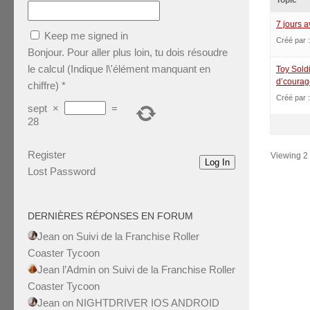
Topic
7 jours 
Keep me signed in
Créé par 
Bonjour. Pour aller plus loin, tu dois résoudre
le calcul (Indique l\'élément manquant en
Toy Sold
d’courag
chiffre)
*
Créé par 
sept
×
=
28
Register
Viewing 2 t
Log In
Lost Password
DERNIÈRES RÉPONSES EN FORUM
Jean
on
Suivi de la Franchise Roller
Coaster Tycoon
Jean l’Admin
on
Suivi de la Franchise Roller
Coaster Tycoon
Jean
on
NIGHTDRIVER IOS ANDROID