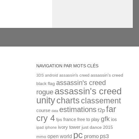
NAVIGATION PAR MOTS CLÉS
assassin's creed
assassin's creed
3DS
android
assassin's creed
black flag
assassin's creed
rogue
unity
charts
classement
far
estimations
f2p
course
data
cry 4
gfk
ios
france
free to play
fps
ivory tower
just dance 2015
ipad
iphone
pc
ps3
open world
promo
mmo