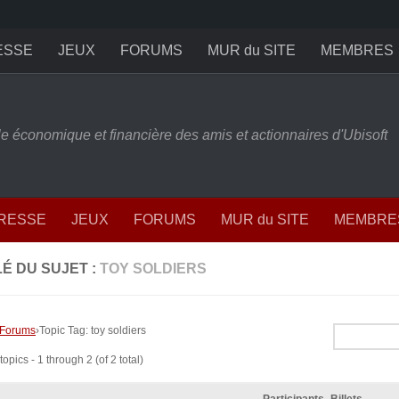
ESSE
JEUX
FORUMS
MUR du SITE
MEMBRES
ille économique et financière des amis et actionnaires d'Ubisoft
PRESSE
JEUX
FORUMS
MUR du SITE
MEMBRE
É DU SUJET :
TOY SOLDIERS
Forums
›
Topic Tag: toy soldiers
opics - 1 through 2 (of 2 total)