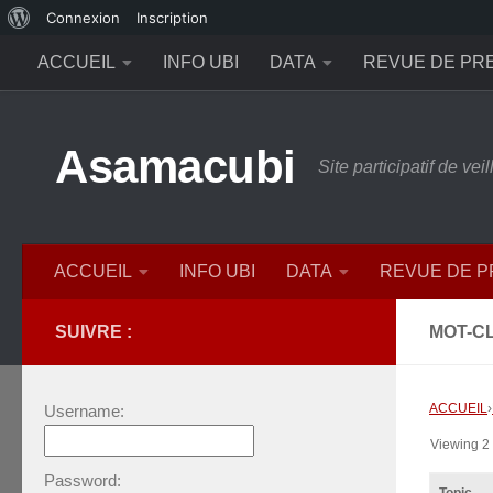
À
Connexion
Inscription
Skip to content
propos
ACCUEIL
INFO UBI
DATA
REVUE DE PR
de
WordPress
Asamacubi
Site participatif de ve
ACCUEIL
INFO UBI
DATA
REVUE DE 
SUIVRE :
MOT-CL
ACCUEIL
›
Username:
Viewing 2 t
Password: