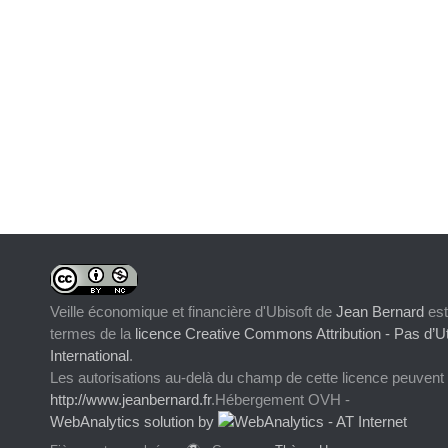
Veille économique et financière d'Ubisoft
de
Jean Bernard
est
termes de la
licence Creative Commons Attribution - Pas d’Ut
International
.
Les autorisations au-delà du champ de cette licence peuvent
http://www.jeanbernard.fr
.Hébergement OVH -
WebAnalytics solution by