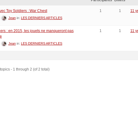
Participants
Billets
avec Toy Soldiers : War Chest
1
1
11 y
:
Jean
in:
LES DERNIERS ARTICLES
iers : en 2015, les jouets ne manqueront pas
1
1
11 y
e
:
Jean
in:
LES DERNIERS ARTICLES
opics - 1 through 2 (of 2 total)