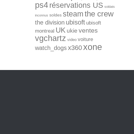
ps4
réservations US
soldats
the crew
steam
soldes
inconnus
ubisoft
the division
ubisoft
UK
ventes
ukie
montreal
vgchartz
voiture
video
xone
x360
watch_dogs