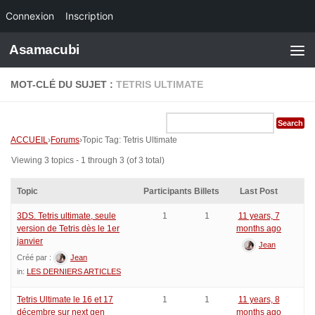
Connexion
Inscription
Skip to content
Asamacubi
MOT-CLÉ DU SUJET :
TETRIS ULTIMATE
ACCUEIL
›
Forums
›
Topic Tag: Tetris Ultimate
Viewing 3 topics - 1 through 3 (of 3 total)
Topic
Participants
Billets
Last Post
3DS. Tetris ultimate, seule
1
1
11 years, 7
version de Tetris dès le 1er
months ago
janvier
Jean
Créé par :
Jean
in:
LES DERNIERS ARTICLES
Tetris Ultimate le 16 et 17
1
1
11 years, 8
décembre sur next gen
months ago