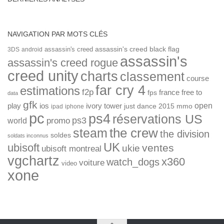
NAVIGATION PAR MOTS CLÉS
assassin's creed
assassin's creed black flag
3DS
android
assassin's
assassin's creed rogue
creed unity
charts
classement
course
far cry 4
estimations
f2p
france
free to
fps
data
gfk
open
ios
play
ivory tower
just dance 2015
mmo
ipad
iphone
pc
ps4
réservations US
ps3
world
promo
the crew
steam
the division
soldes
soldats inconnus
UK
ubisoft
ventes
ukie
ubisoft montreal
vgchartz
x360
watch_dogs
voiture
video
xone