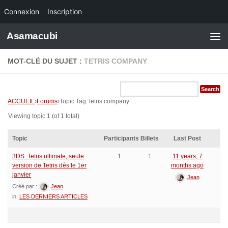
Connexion
Inscription
Skip to content
Asamacubi
MOT-CLÉ DU SUJET :
TETRIS COMPANY
ACCUEIL
›
Forums
›
Topic Tag: tetris company
Viewing topic 1 (of 1 total)
Topic
Participants
Billets
Last Post
3DS. Tetris ultimate, seule
1
1
11 years, 7
version de Tetris dès le 1er
months ago
janvier
Jean
Créé par :
Jean
in:
LES DERNIERS ARTICLES