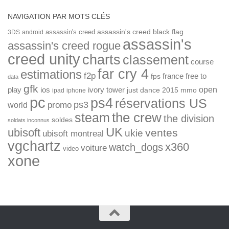
NAVIGATION PAR MOTS CLÉS
assassin's creed
assassin's creed black flag
3DS
android
assassin's
assassin's creed rogue
creed unity
charts
classement
course
far cry 4
estimations
f2p
france
free to
fps
data
gfk
open
ios
play
ivory tower
just dance 2015
mmo
ipad
iphone
pc
ps4
réservations US
ps3
world
promo
the crew
steam
the division
soldes
soldats inconnus
UK
ubisoft
ventes
ukie
ubisoft montreal
vgchartz
x360
watch_dogs
voiture
video
xone