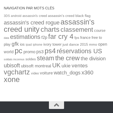
NAVIGATION PAR MOTS CLÉS
assassin's creed
assassin's creed black flag
3DS
android
assassin's
assassin's creed rogue
creed unity
charts
classement
course
far cry 4
estimations
f2p
france
free to
fps
data
gfk
open
ios
play
ivory tower
just dance 2015
mmo
ipad
iphone
pc
ps4
réservations US
ps3
world
promo
the crew
steam
the division
soldes
soldats inconnus
UK
ubisoft
ventes
ukie
ubisoft montreal
vgchartz
x360
watch_dogs
voiture
video
xone