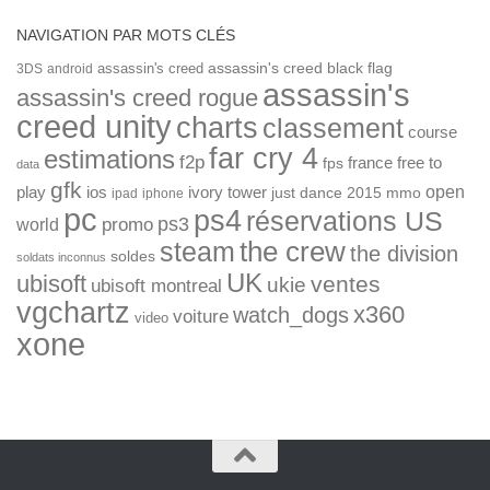
NAVIGATION PAR MOTS CLÉS
assassin's creed
assassin's creed black flag
3DS
android
assassin's
assassin's creed rogue
creed unity
charts
classement
course
far cry 4
estimations
f2p
france
free to
fps
data
gfk
open
ios
play
ivory tower
just dance 2015
mmo
ipad
iphone
pc
ps4
réservations US
ps3
world
promo
the crew
steam
the division
soldes
soldats inconnus
UK
ubisoft
ventes
ukie
ubisoft montreal
vgchartz
x360
watch_dogs
voiture
video
xone