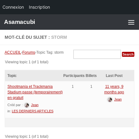
Connexion
Inscription
Skip to content
Asamacubi
MOT-CLÉ DU SUJET :
STORM
ACCUEIL
›
Forums
›
Topic Tag: storm
Viewing topic 1 (of 1 total)
Topic
Participants
Billets
Last Post
Shootmania et Trackmania
1
1
11 years, 9
Stadium passe (temporairement)
months ago
en gratuit
Jean
Créé par :
Jean
in:
LES DERNIERS ARTICLES
Viewing topic 1 (of 1 total)