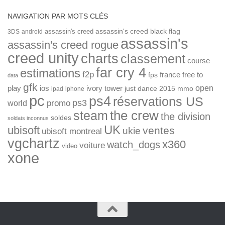
NAVIGATION PAR MOTS CLÉS
assassin's creed
assassin's creed black flag
3DS
android
assassin's
assassin's creed rogue
creed unity
charts
classement
course
far cry 4
estimations
f2p
france
free to
fps
data
gfk
open
ios
play
ivory tower
just dance 2015
mmo
ipad
iphone
pc
ps4
réservations US
ps3
world
promo
the crew
steam
the division
soldes
soldats inconnus
UK
ubisoft
ventes
ukie
ubisoft montreal
vgchartz
x360
watch_dogs
voiture
video
xone