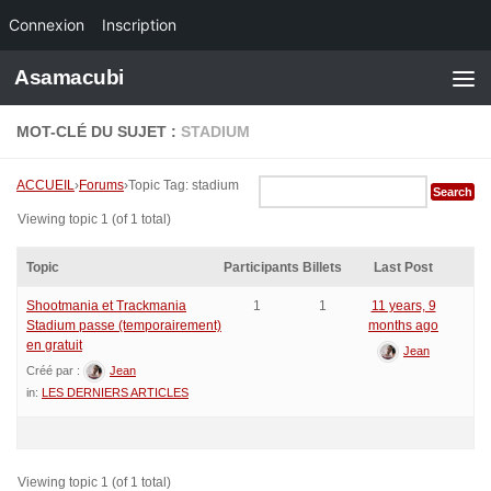
Connexion
Inscription
Skip to content
Asamacubi
MOT-CLÉ DU SUJET :
STADIUM
ACCUEIL
›
Forums
›
Topic Tag: stadium
Viewing topic 1 (of 1 total)
Topic
Participants
Billets
Last Post
Shootmania et Trackmania
1
1
11 years, 9
Stadium passe (temporairement)
months ago
en gratuit
Jean
Créé par :
Jean
in:
LES DERNIERS ARTICLES
Viewing topic 1 (of 1 total)