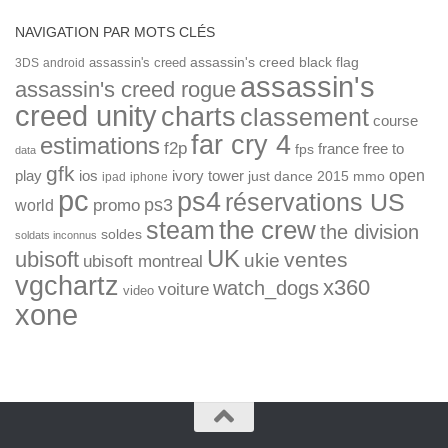
NAVIGATION PAR MOTS CLÉS
assassin's creed
assassin's creed black flag
3DS
android
assassin's
assassin's creed rogue
creed unity
charts
classement
course
far cry 4
estimations
f2p
france
free to
fps
data
gfk
open
ios
play
ivory tower
just dance 2015
mmo
ipad
iphone
pc
ps4
réservations US
ps3
world
promo
the crew
steam
the division
soldes
soldats inconnus
UK
ubisoft
ventes
ukie
ubisoft montreal
vgchartz
x360
watch_dogs
voiture
video
xone