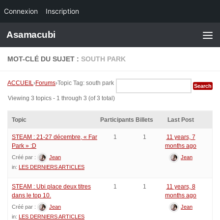
Connexion
Inscription
Skip to content
Asamacubi
MOT-CLÉ DU SUJET :
SOUTH PARK
ACCUEIL
›
Forums
›
Topic Tag: south park
Viewing 3 topics - 1 through 3 (of 3 total)
Topic
Participants
Billets
Last Post
STEAM : 21-27 décembre, « Far
1
1
11 years, 7
Park » :D
months ago
Créé par :
Jean
Jean
in:
LES DERNIERS ARTICLES
STEAM : Ubi place deux titres
1
1
11 years, 8
dans le top 10.
months ago
Créé par :
Jean
Jean
in:
LES DERNIERS ARTICLES