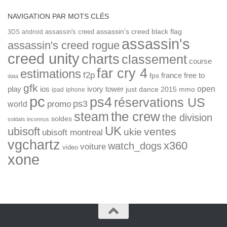
NAVIGATION PAR MOTS CLÉS
assassin's creed
assassin's creed black flag
3DS
android
assassin's
assassin's creed rogue
creed unity
charts
classement
course
far cry 4
estimations
f2p
france
free to
fps
data
gfk
open
ios
play
ivory tower
just dance 2015
mmo
ipad
iphone
pc
ps4
réservations US
ps3
world
promo
the crew
steam
the division
soldes
soldats inconnus
UK
ubisoft
ventes
ukie
ubisoft montreal
vgchartz
x360
watch_dogs
voiture
video
xone