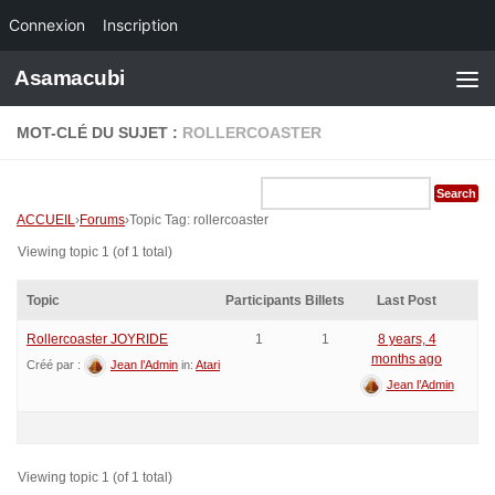
Connexion
Inscription
Skip to content
Asamacubi
MOT-CLÉ DU SUJET :
ROLLERCOASTER
ACCUEIL
›
Forums
›
Topic Tag: rollercoaster
Viewing topic 1 (of 1 total)
Topic
Participants
Billets
Last Post
Rollercoaster JOYRIDE
1
1
8 years, 4
months ago
Créé par :
Jean l’Admin
in:
Atari
Jean l’Admin
Viewing topic 1 (of 1 total)