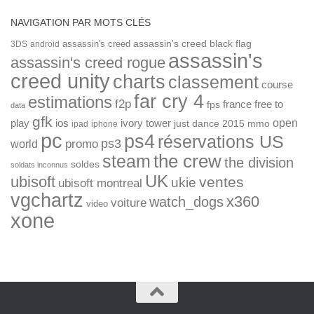
NAVIGATION PAR MOTS CLÉS
assassin's creed
assassin's creed black flag
3DS
android
assassin's
assassin's creed rogue
creed unity
charts
classement
course
far cry 4
estimations
f2p
france
free to
fps
data
gfk
open
ios
play
ivory tower
just dance 2015
mmo
ipad
iphone
pc
ps4
réservations US
ps3
world
promo
the crew
steam
the division
soldes
soldats inconnus
UK
ubisoft
ventes
ukie
ubisoft montreal
vgchartz
x360
watch_dogs
voiture
video
xone