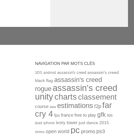
NAVIGATION PAR MOTS CLÉS
assassin's creed
assassin's creed
3DS
android
assassin's creed
black flag
assassin's creed
rogue
unity
charts
classement
far
estimations
f2p
course
data
cry 4
gfk
ios
france
free to play
fps
ivory tower
just dance 2015
ipad
iphone
pc
ps3
open world
promo
mmo