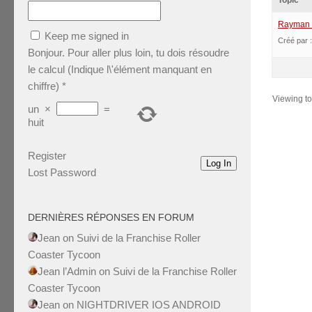
Topic
Rayman a
Keep me signed in
Créé par 
Bonjour. Pour aller plus loin, tu dois résoudre
le calcul (Indique l\'élément manquant en
chiffre)
*
Viewing top
un
×
=
huit
Register
Log In
Lost Password
DERNIÈRES RÉPONSES EN FORUM
Jean
on
Suivi de la Franchise Roller
Coaster Tycoon
Jean l’Admin
on
Suivi de la Franchise Roller
Coaster Tycoon
Jean
on
NIGHTDRIVER IOS ANDROID