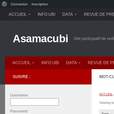
À
Connexion
Inscription
Skip to content
propos
ACCUEIL
INFO UBI
DATA
REVUE DE PR
de
WordPress
Asamacubi
Site participatif de ve
ACCUEIL
INFO UBI
DATA
REVUE DE 
SUIVRE :
MOT-CL
ACCUEIL
›
Username:
Viewing top
Password: