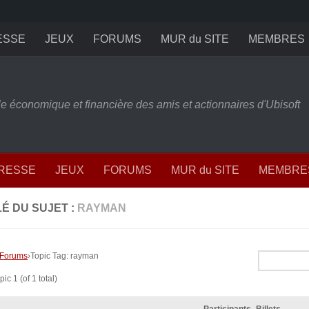
ESSE
JEUX
FORUMS
MUR du SITE
MEMBRES
ille économique et financière des amis et actionnaires d'Ubisoft
PRESSE
JEUX
FORUMS
MUR du SITE
MEMBRE
É DU SUJET :
RAYMAN
Forums
›
Topic Tag: rayman
ic 1 (of 1 total)