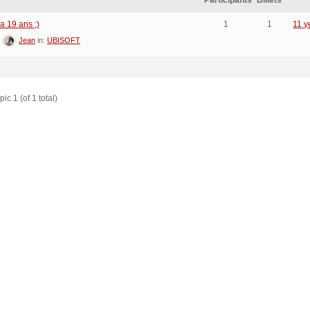
Participants
Billets
 19 ans ;)
1
1
11 y
:
Jean
in:
UBISOFT
ic 1 (of 1 total)