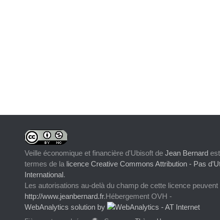
Veille économique et financière d'Ubisoft
de
Jean Bernard
est
termes de la
licence Creative Commons Attribution - Pas d’Ut
International
.
Les autorisations au-delà du champ de cette licence peuvent
http://www.jeanbernard.fr
.Hébergement OVH -
WebAnalytics solution by