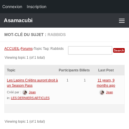
Connexion
Inscription
Skip to content
Asamacubi
MOT-CLÉ DU SUJET :
RABBIDS
ACCUEIL
›
Forums
›
Topic Tag: Rabbids
Viewing topic 1 (of 1 total)
Topic
Participants
Billets
Last Post
Les Lapins Crétins auront droit à
1
1
11 years, 9
un Season Pass
months ago
Créé par :
Jean
Jean
in:
LES DERNIERS ARTICLES
Viewing topic 1 (of 1 total)