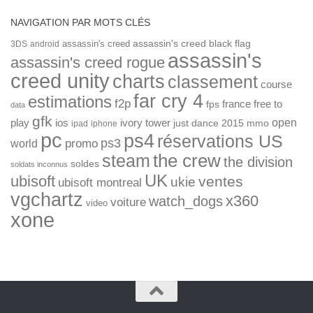
NAVIGATION PAR MOTS CLÉS
assassin's creed
assassin's creed black flag
3DS
android
assassin's
assassin's creed rogue
creed unity
charts
classement
course
far cry 4
estimations
f2p
france
free to
fps
data
gfk
open
ios
play
ivory tower
just dance 2015
mmo
ipad
iphone
pc
ps4
réservations US
ps3
world
promo
the crew
steam
the division
soldes
soldats inconnus
UK
ubisoft
ventes
ukie
ubisoft montreal
vgchartz
x360
watch_dogs
voiture
video
xone