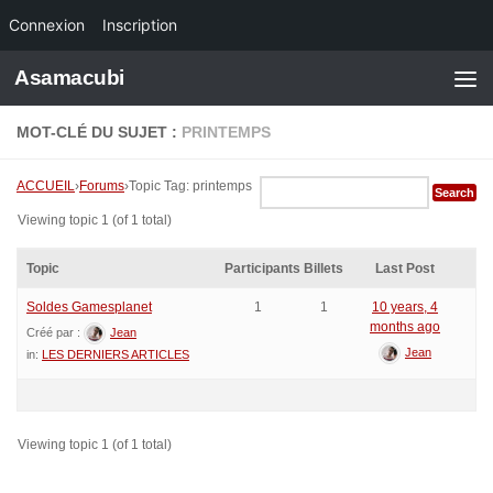
Connexion
Inscription
Skip to content
Asamacubi
MOT-CLÉ DU SUJET :
PRINTEMPS
ACCUEIL
›
Forums
›
Topic Tag: printemps
Viewing topic 1 (of 1 total)
Topic
Participants
Billets
Last Post
Soldes Gamesplanet
1
1
10 years, 4
months ago
Créé par :
Jean
Jean
in:
LES DERNIERS ARTICLES
Viewing topic 1 (of 1 total)