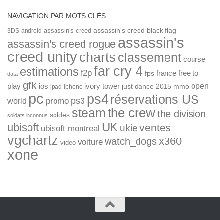
NAVIGATION PAR MOTS CLÉS
assassin's creed
assassin's creed black flag
3DS
android
assassin's
assassin's creed rogue
creed unity
charts
classement
course
far cry 4
estimations
f2p
france
free to
fps
data
gfk
open
ios
play
ivory tower
just dance 2015
mmo
ipad
iphone
pc
ps4
réservations US
ps3
world
promo
the crew
steam
the division
soldes
soldats inconnus
UK
ubisoft
ventes
ukie
ubisoft montreal
vgchartz
x360
watch_dogs
voiture
video
xone