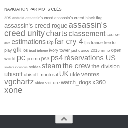
NAVIGATION PAR MOTS CLÉS
assassin's creed
assassin's creed black flag
3DS
android
assassin's
assassin's creed rogue
creed unity
charts
classement
course
far cry 4
estimations
f2p
france
free to
fps
data
gfk
open
ios
play
ivory tower
just dance 2015
mmo
ipad
iphone
pc
ps4
réservations US
ps3
world
promo
the crew
steam
the division
soldes
soldats inconnus
UK
ubisoft
ventes
ukie
ubisoft montreal
vgchartz
x360
watch_dogs
voiture
video
xone