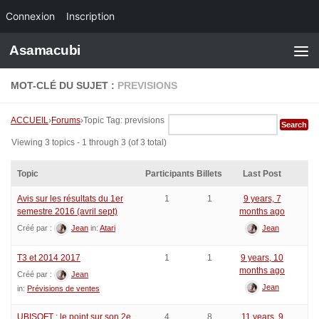
Connexion
Inscription
Skip to content
Asamacubi
MOT-CLÉ DU SUJET :
PREVISIONS
ACCUEIL
›
Forums
›
Topic Tag: previsions
Viewing 3 topics - 1 through 3 (of 3 total)
Topic
Participants
Billets
Last Post
Avis sur les résultats du 1er
1
1
9 years, 7
semestre 2016 (avril sept)
months ago
Créé par :
Jean
in:
Atari
Jean
T3 et 2014 2017
1
1
9 years, 10
months ago
Créé par :
Jean
Jean
in:
Prévisions de ventes
UBISOFT : le point sur son 2e
4
8
11 years, 9