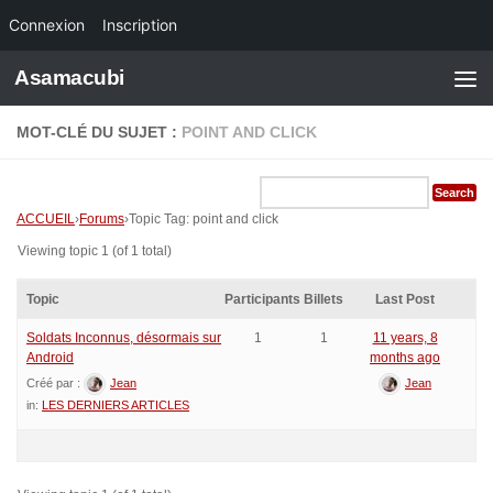
Connexion
Inscription
Skip to content
Asamacubi
MOT-CLÉ DU SUJET :
POINT AND CLICK
ACCUEIL
›
Forums
›
Topic Tag: point and click
Viewing topic 1 (of 1 total)
Topic
Participants
Billets
Last Post
Soldats Inconnus, désormais sur
1
1
11 years, 8
Android
months ago
Créé par :
Jean
Jean
in:
LES DERNIERS ARTICLES