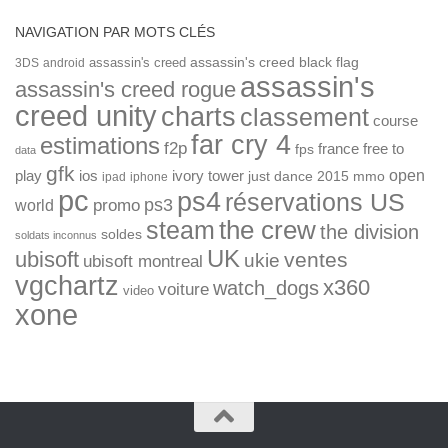
NAVIGATION PAR MOTS CLÉS
assassin's creed
assassin's creed black flag
3DS
android
assassin's
assassin's creed rogue
creed unity
charts
classement
course
far cry 4
estimations
f2p
france
free to
fps
data
gfk
open
ios
play
ivory tower
just dance 2015
mmo
ipad
iphone
pc
ps4
réservations US
ps3
world
promo
the crew
steam
the division
soldes
soldats inconnus
UK
ubisoft
ventes
ukie
ubisoft montreal
vgchartz
x360
watch_dogs
voiture
video
xone