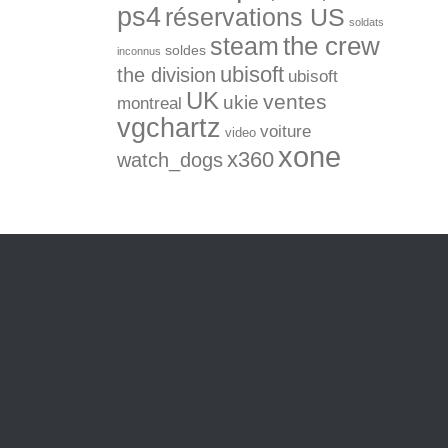
ps4
réservations US
soldats
the crew
steam
soldes
inconnus
ubisoft
the division
ubisoft
UK
ventes
ukie
montreal
vgchartz
voiture
video
xone
x360
watch_dogs