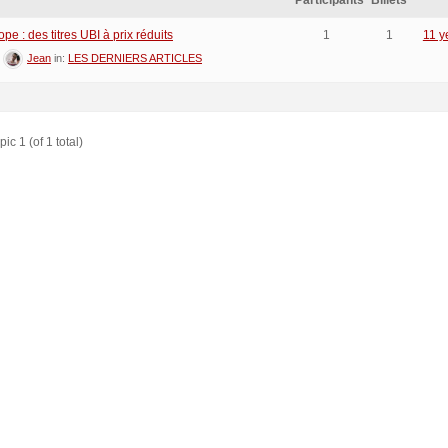
Participants
Billets
e : des titres UBI à prix réduits
1
1
11 y
:
Jean
in:
LES DERNIERS ARTICLES
ic 1 (of 1 total)