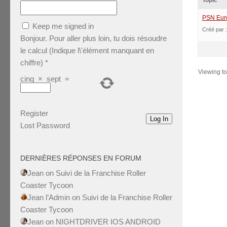
Topic
PSN Europ
Keep me signed in
Créé par 
Bonjour. Pour aller plus loin, tu dois résoudre
le calcul (Indique l\'élément manquant en
chiffre)
*
Viewing top
cinq
×
sept
=
Register
Log In
Lost Password
DERNIÈRES RÉPONSES EN FORUM
Jean
on
Suivi de la Franchise Roller
Coaster Tycoon
Jean l’Admin
on
Suivi de la Franchise Roller
Coaster Tycoon
Jean
on
NIGHTDRIVER IOS ANDROID