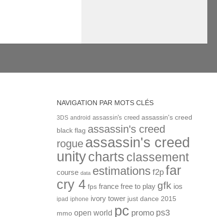
NAVIGATION PAR MOTS CLÉS
assassin's creed
assassin's creed
3DS
android
assassin's creed
black flag
assassin's creed
rogue
unity
charts
classement
far
estimations
f2p
course
data
cry 4
gfk
ios
france
free to play
fps
ivory tower
just dance 2015
ipad
iphone
pc
ps3
open world
promo
mmo