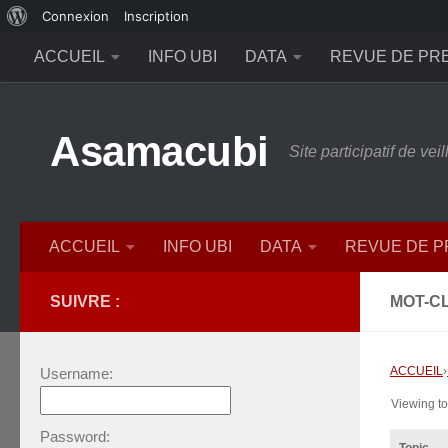
À
Connexion
Inscription
Skip to content
propos
ACCUEIL
INFO UBI
DATA
REVUE DE PR
de
WordPress
Asamacubi
Site participatif de ve
ACCUEIL
INFO UBI
DATA
REVUE DE 
SUIVRE :
MOT-CL
ACCUEIL
›
Username:
Viewing top
Password: