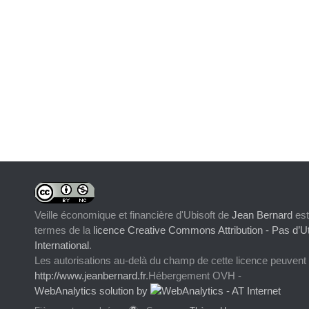
Veille économique et financière d'Ubisoft
de
Jean Bernard
est
termes de la
licence Creative Commons Attribution - Pas d’Ut
International
.
Les autorisations au-delà du champ de cette licence peuvent
http://www.jeanbernard.fr
.Hébergement OVH -
WebAnalytics solution by