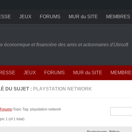
ESSE
JEUX
FORUMS
MUR du SITE
MEMBRES
ille économique et financière des amis et actionnaires d'Ubisoft
PRESSE
JEUX
FORUMS
MUR du SITE
MEMBRE
É DU SUJET :
PLAYSTATION NETWORK
Forums
›
Topic Tag: playstation network
ic 1 (of 1 total)