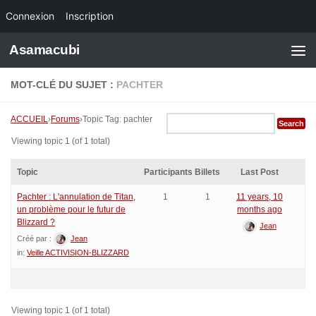
Connexion
Inscription
Skip to content
Asamacubi
MOT-CLÉ DU SUJET :
PACHTER
ACCUEIL
›
Forums
›
Topic Tag: pachter
Viewing topic 1 (of 1 total)
Topic
Participants
Billets
Last Post
Pachter : L'annulation de Titan,
1
1
11 years, 10
un problème pour le futur de
months ago
Blizzard ?
Jean
Créé par :
Jean
in:
Veille ACTIVISION-BLIZZARD
Viewing topic 1 (of 1 total)