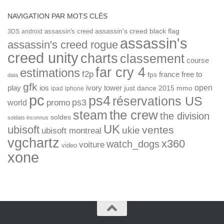
NAVIGATION PAR MOTS CLÉS
assassin's creed
assassin's creed black flag
3DS
android
assassin's
assassin's creed rogue
creed unity
charts
classement
course
far cry 4
estimations
f2p
france
free to
fps
data
gfk
open
ios
play
ivory tower
just dance 2015
mmo
ipad
iphone
pc
ps4
réservations US
ps3
world
promo
the crew
steam
the division
soldes
soldats inconnus
UK
ubisoft
ventes
ukie
ubisoft montreal
vgchartz
x360
watch_dogs
voiture
video
xone