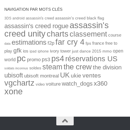
NAVIGATION PAR MOTS CLÉS
assassin's creed
assassin's creed black flag
3DS
android
assassin's
assassin's creed rogue
creed unity
charts
classement
course
far cry 4
estimations
f2p
france
free to
fps
data
gfk
open
ios
play
ivory tower
just dance 2015
mmo
ipad
iphone
pc
ps4
réservations US
ps3
world
promo
the crew
steam
the division
soldes
soldats inconnus
UK
ubisoft
ventes
ukie
ubisoft montreal
vgchartz
x360
watch_dogs
voiture
video
xone