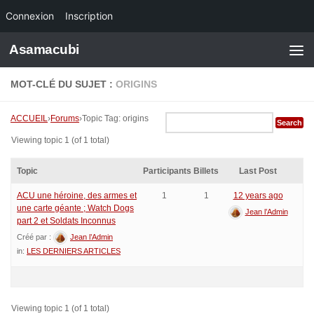
Connexion
Inscription
Skip to content
Asamacubi
MOT-CLÉ DU SUJET :
ORIGINS
ACCUEIL
›
Forums
›
Topic Tag: origins
Viewing topic 1 (of 1 total)
Topic
Participants
Billets
Last Post
ACU une héroine, des armes et
1
1
12 years ago
une carte géante ; Watch Dogs
Jean l’Admin
part 2 et Soldats Inconnus
Créé par :
Jean l’Admin
in:
LES DERNIERS ARTICLES
Viewing topic 1 (of 1 total)