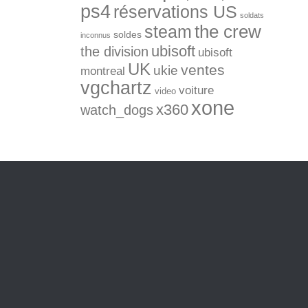
ps4
réservations US
soldats
the crew
steam
soldes
inconnus
ubisoft
the division
ubisoft
UK
ventes
ukie
montreal
vgchartz
voiture
video
xone
x360
watch_dogs