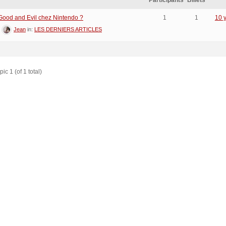
Participants
Billets
ood and Evil chez Nintendo ?
1
1
10 
:
Jean
in:
LES DERNIERS ARTICLES
ic 1 (of 1 total)