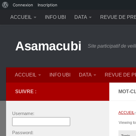
À
Connexion
Inscription
Skip to content
propos
ACCUEIL
INFO UBI
DATA
REVUE DE PR
de
WordPress
Asamacubi
Site participatif de ve
ACCUEIL
INFO UBI
DATA
REVUE DE 
SUIVRE :
MOT-CL
ACCUEIL
›
Username:
Viewing top
Password: