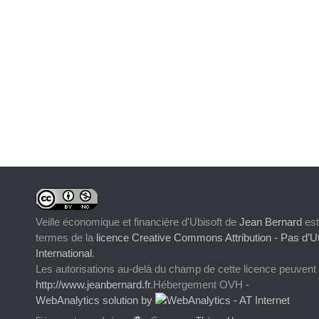
Veille économique et financière d'Ubisoft
de
Jean Bernard
est
termes de la
licence Creative Commons Attribution - Pas d’Ut
International
.
Les autorisations au-delà du champ de cette licence peuvent
http://www.jeanbernard.fr
.Hébergement OVH -
WebAnalytics solution by