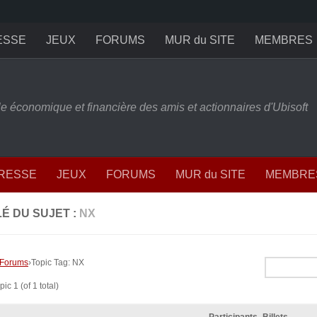
ESSE
JEUX
FORUMS
MUR du SITE
MEMBRES
ille économique et financière des amis et actionnaires d'Ubisoft
PRESSE
JEUX
FORUMS
MUR du SITE
MEMBRE
É DU SUJET :
NX
Forums
›
Topic Tag: NX
ic 1 (of 1 total)