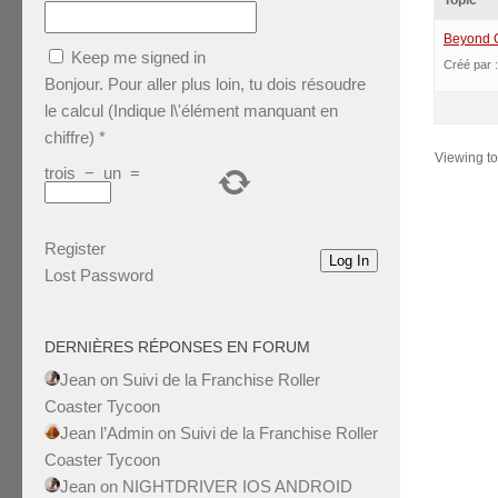
Topic
Beyond G
Keep me signed in
Créé par 
Bonjour. Pour aller plus loin, tu dois résoudre
le calcul (Indique l\'élément manquant en
chiffre)
*
Viewing top
trois
−
un
=
Register
Log In
Lost Password
DERNIÈRES RÉPONSES EN FORUM
Jean
on
Suivi de la Franchise Roller
Coaster Tycoon
Jean l’Admin
on
Suivi de la Franchise Roller
Coaster Tycoon
Jean
on
NIGHTDRIVER IOS ANDROID