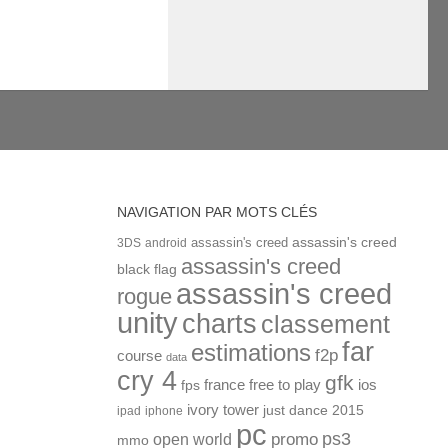
NAVIGATION PAR MOTS CLÉS
assassin's creed
assassin's creed
3DS
android
assassin's creed
black flag
assassin's creed
rogue
unity
charts
classement
far
estimations
f2p
course
data
cry 4
gfk
ios
france
free to play
fps
ivory tower
just dance 2015
ipad
iphone
pc
ps3
open world
promo
mmo