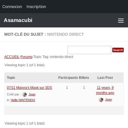
Connexion
Inscription
Skip to content
Asamacubi
MOT-CLÉ DU SUJET :
NINTENDO DIRECT
ACCUEIL
›
Forums
›
Topic Tag: nintendo direct
Viewing topic 1 (of 1 total)
Topic
Participants
Billets
Last Post
07/11 Majora's Mask sur 3DS
1
1
11 years, 9
months ago
Créé par :
Jean
Jean
in:
Veille NINTENDO
Viewing topic 1 (of 1 total)