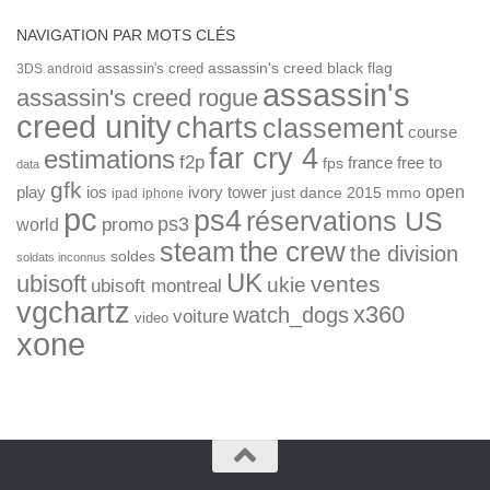
NAVIGATION PAR MOTS CLÉS
assassin's creed
assassin's creed black flag
3DS
android
assassin's
assassin's creed rogue
creed unity
charts
classement
course
far cry 4
estimations
f2p
france
free to
fps
data
gfk
open
ios
play
ivory tower
just dance 2015
mmo
ipad
iphone
pc
ps4
réservations US
ps3
world
promo
the crew
steam
the division
soldes
soldats inconnus
UK
ubisoft
ventes
ukie
ubisoft montreal
vgchartz
x360
watch_dogs
voiture
video
xone