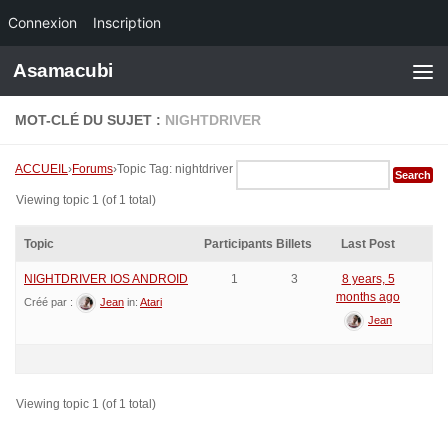
Connexion
Inscription
Skip to content
Asamacubi
MOT-CLÉ DU SUJET :
NIGHTDRIVER
ACCUEIL
›
Forums
›
Topic Tag: nightdriver
Viewing topic 1 (of 1 total)
Topic
Participants
Billets
Last Post
NIGHTDRIVER IOS ANDROID
1
3
8 years, 5
months ago
Créé par :
Jean
in:
Atari
Jean
Viewing topic 1 (of 1 total)