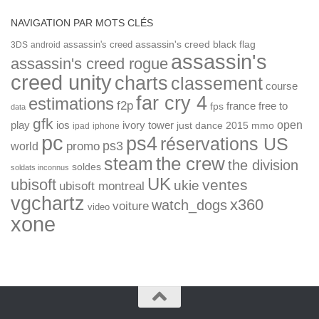
NAVIGATION PAR MOTS CLÉS
assassin's creed
assassin's creed black flag
3DS
android
assassin's
assassin's creed rogue
creed unity
charts
classement
course
far cry 4
estimations
f2p
france
free to
fps
data
gfk
open
ios
play
ivory tower
just dance 2015
mmo
ipad
iphone
pc
ps4
réservations US
ps3
world
promo
the crew
steam
the division
soldes
soldats inconnus
UK
ubisoft
ventes
ukie
ubisoft montreal
vgchartz
x360
watch_dogs
voiture
video
xone