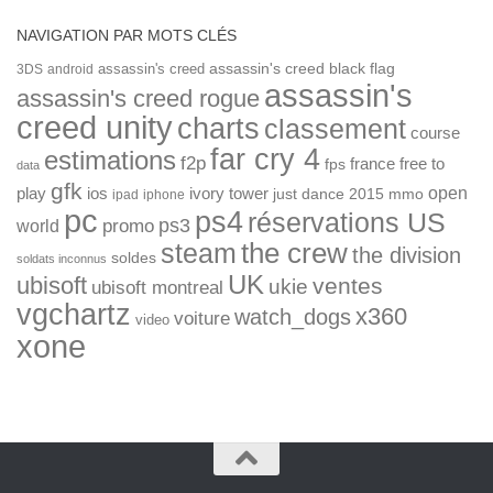
NAVIGATION PAR MOTS CLÉS
assassin's creed
assassin's creed black flag
3DS
android
assassin's
assassin's creed rogue
creed unity
charts
classement
course
far cry 4
estimations
f2p
france
free to
fps
data
gfk
open
ios
play
ivory tower
just dance 2015
mmo
ipad
iphone
pc
ps4
réservations US
ps3
world
promo
the crew
steam
the division
soldes
soldats inconnus
UK
ubisoft
ventes
ukie
ubisoft montreal
vgchartz
x360
watch_dogs
voiture
video
xone