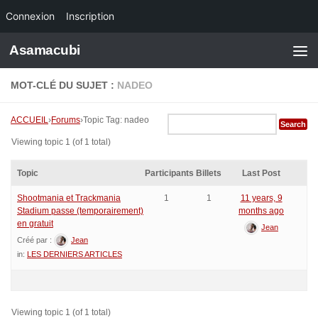
Connexion
Inscription
Skip to content
Asamacubi
MOT-CLÉ DU SUJET :
NADEO
ACCUEIL
›
Forums
›
Topic Tag: nadeo
Viewing topic 1 (of 1 total)
Topic
Participants
Billets
Last Post
Shootmania et Trackmania
1
1
11 years, 9
Stadium passe (temporairement)
months ago
en gratuit
Jean
Créé par :
Jean
in:
LES DERNIERS ARTICLES
Viewing topic 1 (of 1 total)