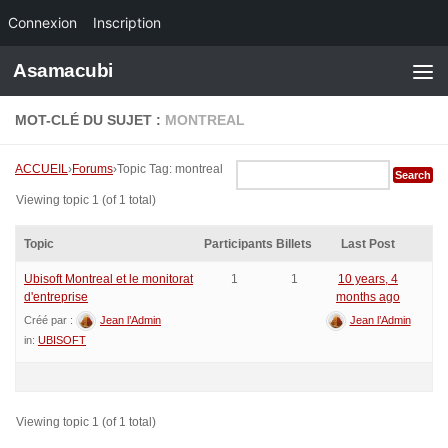
Connexion
Inscription
Skip to content
Asamacubi
MOT-CLÉ DU SUJET :
MONTREAL
ACCUEIL
›
Forums
›
Topic Tag: montreal
Viewing topic 1 (of 1 total)
Topic
Participants
Billets
Last Post
Ubisoft Montreal et le monitorat
1
1
10 years, 4
d'entreprise
months ago
Créé par :
Jean l’Admin
Jean l’Admin
in:
UBISOFT
Viewing topic 1 (of 1 total)