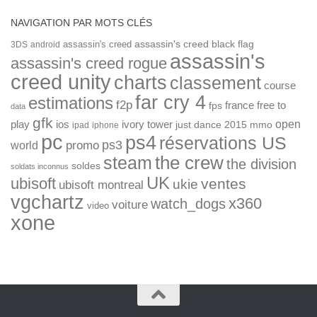
NAVIGATION PAR MOTS CLÉS
assassin's creed
assassin's creed black flag
3DS
android
assassin's
assassin's creed rogue
creed unity
charts
classement
course
far cry 4
estimations
f2p
france
free to
fps
data
gfk
open
ios
play
ivory tower
just dance 2015
mmo
ipad
iphone
pc
ps4
réservations US
ps3
world
promo
the crew
steam
the division
soldes
soldats inconnus
UK
ubisoft
ventes
ukie
ubisoft montreal
vgchartz
x360
watch_dogs
voiture
video
xone