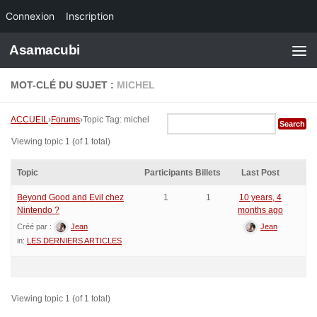
Connexion
Inscription
Skip to content
Asamacubi
MOT-CLÉ DU SUJET :
MICHEL
ACCUEIL
›
Forums
›
Topic Tag: michel
Viewing topic 1 (of 1 total)
Topic
Participants
Billets
Last Post
Beyond Good and Evil chez
1
1
10 years, 4
Nintendo ?
months ago
Créé par :
Jean
Jean
in:
LES DERNIERS ARTICLES
Viewing topic 1 (of 1 total)