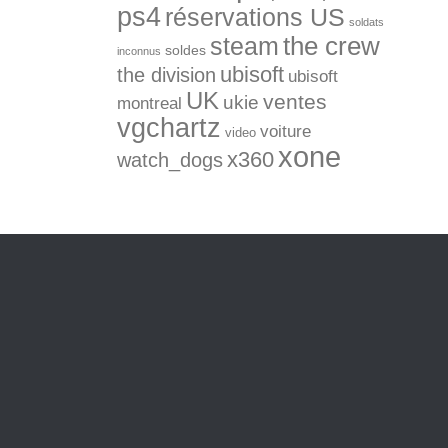
ps4
réservations US
soldats
the crew
steam
soldes
inconnus
ubisoft
the division
ubisoft
UK
ventes
ukie
montreal
vgchartz
voiture
video
xone
x360
watch_dogs