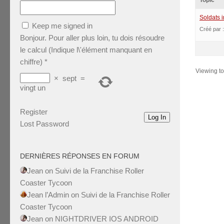
Topic
Soldats 
Keep me signed in
Créé par 
Bonjour. Pour aller plus loin, tu dois résoudre
le calcul (Indique l\'élément manquant en
chiffre)
*
Viewing top
×
sept
=
vingt un
Register
Log In
Lost Password
DERNIÈRES RÉPONSES EN FORUM
Jean
on
Suivi de la Franchise Roller
Coaster Tycoon
Jean l’Admin
on
Suivi de la Franchise Roller
Coaster Tycoon
Jean
on
NIGHTDRIVER IOS ANDROID