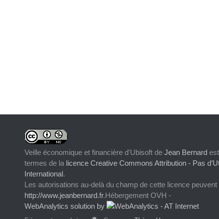
Veille économique et financière d'Ubisoft
de
Jean Bernard
est
termes de la
licence Creative Commons Attribution - Pas d’Ut
International
.
Les autorisations au-delà du champ de cette licence peuvent
http://www.jeanbernard.fr
.Hébergement OVH -
WebAnalytics solution by