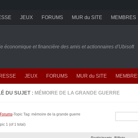
ESSE
JEUX
FORUMS
MUR du SITE
MEMBRES
ille économique et financière des amis et actionnaires d'Ubisoft
PRESSE
JEUX
FORUMS
MUR du SITE
MEMBRE
É DU SUJET :
MÉMOIRE DE LA GRANDE GUERRE
Forums
›
Topic Tag: mémoire de la grande guerre
ic 1 (of 1 total)