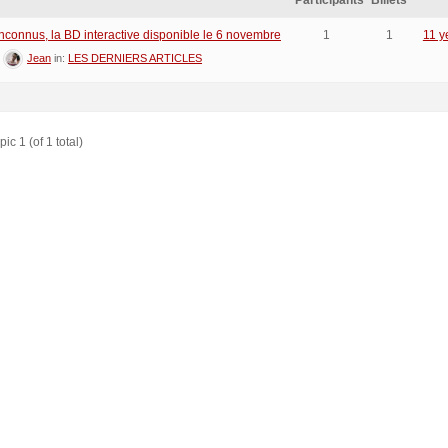
Participants
Billets
inconnus, la BD interactive disponible le 6 novembre
1
1
11 y
:
Jean
in:
LES DERNIERS ARTICLES
ic 1 (of 1 total)