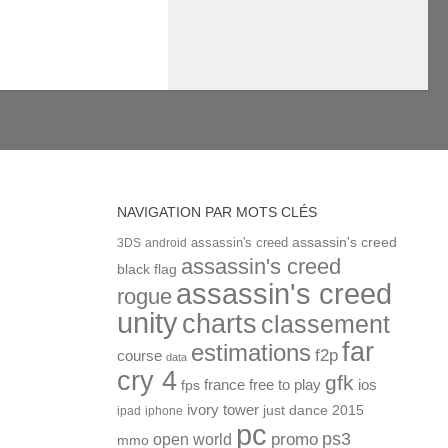
NAVIGATION PAR MOTS CLÉS
assassin's creed
assassin's creed
3DS
android
assassin's creed
black flag
assassin's creed
rogue
unity
charts
classement
far
estimations
f2p
course
data
cry 4
gfk
ios
france
free to play
fps
ivory tower
just dance 2015
ipad
iphone
pc
ps3
open world
promo
mmo