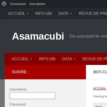
À
Connexion
Inscription
Skip to content
propos
ACCUEIL
INFO UBI
DATA
REVUE DE PR
de
WordPress
Asamacubi
Site participatif de ve
ACCUEIL
INFO UBI
DATA
REVUE DE 
SUIVRE :
MOT-CL
ACCUEIL
›
Username:
Viewing top
Password: