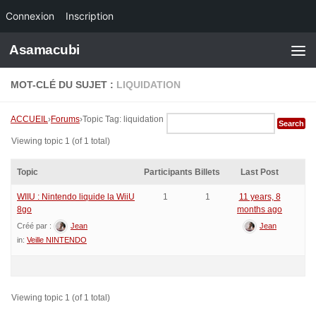
Connexion
Inscription
Skip to content
Asamacubi
MOT-CLÉ DU SUJET :
LIQUIDATION
ACCUEIL
›
Forums
›
Topic Tag: liquidation
Viewing topic 1 (of 1 total)
Topic
Participants
Billets
Last Post
WIIU : Nintendo liquide la WiiU
1
1
11 years, 8
8go
months ago
Créé par :
Jean
Jean
in:
Veille NINTENDO
Viewing topic 1 (of 1 total)