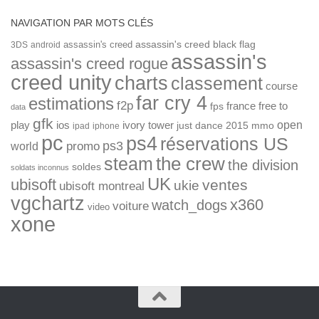
NAVIGATION PAR MOTS CLÉS
assassin's creed
assassin's creed black flag
3DS
android
assassin's
assassin's creed rogue
creed unity
charts
classement
course
far cry 4
estimations
f2p
france
free to
fps
data
gfk
open
ios
play
ivory tower
just dance 2015
mmo
ipad
iphone
pc
ps4
réservations US
ps3
world
promo
the crew
steam
the division
soldes
soldats inconnus
UK
ubisoft
ventes
ukie
ubisoft montreal
vgchartz
x360
watch_dogs
voiture
video
xone